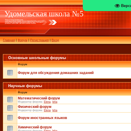
Верс
Удомельская школа №5
Главная
|
Форум
|
Регистрация
|
Вход
Основные школьные форумы
Форум
Форум для обсуждения домашних заданий
Научные форумы
Форум
Математический форум
Модератор форума:
Elena
,
leha
Физический форум
Модератор форума:
Elena
,
leha
Форум иностранных языков
Химический форум
Модератор форума:
Elena
,
leha