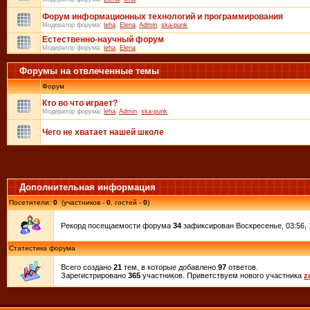
Форум информационных технологий и программирования
Модератор форума:
leha
,
Elena
,
Admin
,
ska-punk
Естественно-научный форум
Модератор форума:
leha
,
Elena
Форумы на отвлеченные темы
Форум
Кто во что играет?
Модератор форума:
leha
,
Admin
,
ska-punk
Чего не хватает нашей школе
Дополнительная информация
Посетители:
0
(участников -
0
, гостей -
0
)
Рекорд посещаемости форума
34
зафиксирован Воскресенье, 03:56, 
Статистика форума
Всего создано
21
тем, в которые добавлено
97
ответов.
Зарегистрировано
365
участников. Приветствуем нового участника
z