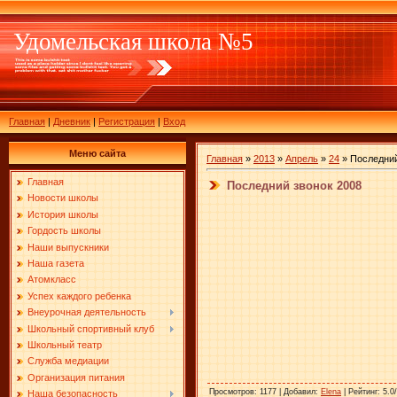
Удомельская школа №5
Главная
|
Дневник
|
Регистрация
|
Вход
Меню сайта
Главная
»
2013
»
Апрель
»
24
» Последний
Главная
Последний звонок 2008
Новости школы
История школы
Гордость школы
Наши выпускники
Наша газета
Атомкласс
Успех каждого ребенка
Внеурочная деятельность
Школьный спортивный клуб
Школьный театр
Служба медиации
Организация питания
Просмотров
: 1177 |
Добавил
:
Elena
|
Рейтинг
: 5.0
Наша безопасность