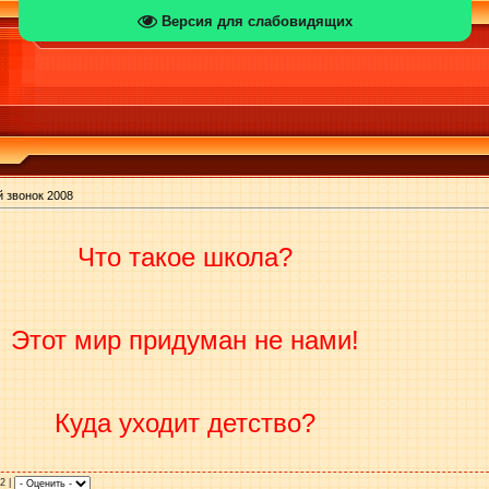
Версия для слабовидящих
 звонок 2008
Что такое школа?
Этот мир придуман не нами!
Куда уходит детство?
/2 |