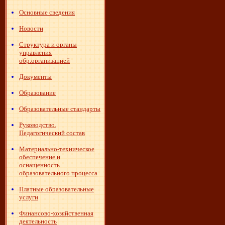
Основные сведения
Новости
Структура и органы
управления
обр.организацией
Документы
Образование
Образовательные стандарты
Руководство.
Педагогический состав
Материально-техническое
обеспечение и
оснащенность
образовательного процесса
Платные образовательные
услуги
Финансово-хозяйственная
деятельность