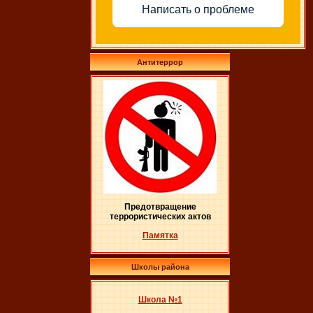
Написать о проблеме
Антитеррор
Предотвращение
террористических актов
Памятка
Школы района
Школа №1