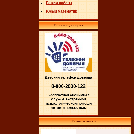
Режим работы
Юный математик
Телефон доверия
Детский телефон доверия
8-800-2000-122
Бесплатная анонимная
служба экстренной
психологической помощи
детям и подросткам
Решаем вместе