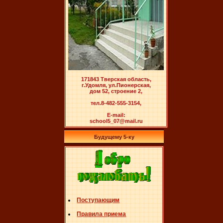
171843 Тверская область,
г.Удомля, ул.Пионерская,
дом 52, строение 2,
тел.8-482-555-3154,
E-mail:
school5_07@mail.ru
Будущему 5-ку
Поступающим
Правила приема