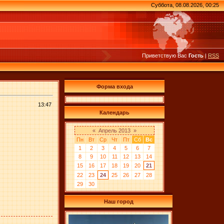
Суббота, 08.08.2026, 00:25
Приветствую Вас
Гость
|
RSS
Форма входа
13:47
Календарь
«
Апрель 2013
»
Пн
Вт
Ср
Чт
Пт
Сб
Вс
1
2
3
4
5
6
7
8
9
10
11
12
13
14
15
16
17
18
19
20
21
22
23
24
25
26
27
28
29
30
Наш город