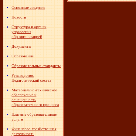
Основные сведения
Новости
Структура и органы
управления
обр.организацией
Документы
Образование
Образовательные стандарты
Руководство.
Педагогический состав
Материально-техническое
обеспечение и
оснащенность
образовательного процесса
Платные образовательные
услуги
Финансово-хозяйственная
деятельность