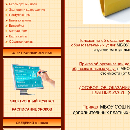
Бессмертный полк
Экология и краеведение
Поступающим
Базовая школа
Видеоблог
Фотоальбом
Карта сайта
Положение об оказании д
Обратная связь
образовательных услуг
МБОУ 
изучением отдель
ЭЛЕКТРОННЫЙ ЖУРНАЛ
Приказ об организации д
образовательных услуг
в МБОУ
стоимости (от 0
ДОГОВОР ОБ ОКАЗАНИ
ПЛАТНЫХ УСЛУГ
(
ЭЛЕКТРОННЫЙ ЖУРНАЛ
Приказ
МБОУ СОШ №5
РАСПИСАНИЕ УРОКОВ
дополнительных платных 
СВЕДЕНИЯ о школе