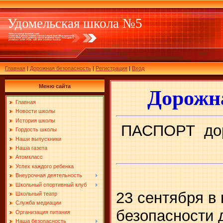
Удомельская школа №5
Главная
|
Дорожная безопасность
|
Регистрация
|
Вход
Меню сайта
Дорожн
Главная
Новости школы
История школы
ПАСПОРТ дор
Гордость школы
Наши выпускники
Наша газета
Атомкласс
Успех каждого ребенка
Внеурочная деятельность
Школьный спортивный клуб
23 сентября в
Школьный театр
Служба медиации
безопасности 
Организация питания
Наша безопасность