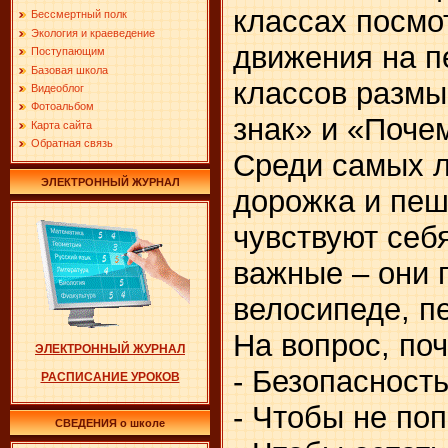
классах посмо
Бессмертный полк
Экология и краеведение
движения на 
Поступающим
Базовая школа
классов разм
Видеоблог
Фотоальбом
знак» и «Поче
Карта сайта
Обратная связь
Среди самых л
ЭЛЕКТРОННЫЙ ЖУРНАЛ
дорожка и пеш
чувствуют себ
важные – они 
велосипеде, п
На вопрос, поч
ЭЛЕКТРОННЫЙ ЖУРНАЛ
- Безопасност
РАСПИСАНИЕ УРОКОВ
- Чтобы не поп
СВЕДЕНИЯ о школе