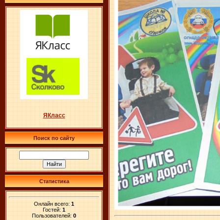
ЯКласс
Поиск по сайту
Статистика
Онлайн всего:
1
Гостей:
1
Пользователей:
0