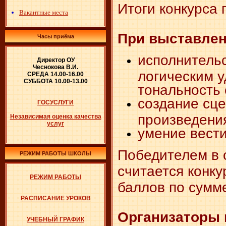
Итоги конкурса 
Вакантные места
При выставлен
Часы приёма
исполнительс
Директор ОУ
Чеснокова В.И.
логическим 
СРЕДА 14.00-16.00
СУББОТА 10.00-13.00
тональность 
создание сце
ГОСУСЛУГИ
произведения
Независимая оценка качества
услуг
умение вести
Победителем в с
РЕЖИМ РАБОТЫ ШКОЛЫ
считается конк
РЕЖИМ РАБОТЫ
баллов по сумме
РАСПИСАНИЕ УРОКОВ
Организаторы 
УЧЕБНЫЙ ГРАФИК