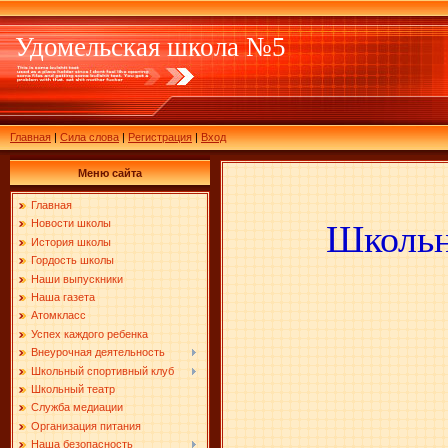
Удомельская школа №5
Главная
|
Сила слова
|
Регистрация
|
Вход
Меню сайта
Главная
Новости школы
Школьн
История школы
Гордость школы
Наши выпускники
Наша газета
Атомкласс
Успех каждого ребенка
Внеурочная деятельность
Школьный спортивный клуб
Школьный театр
Служба медиации
Организация питания
Наша безопасность