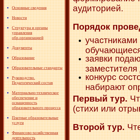
аудиторией.
Основные сведения
Новости
Порядок прове
Структура и органы
управления
участниками
обр.организацией
обучающиеся 
Документы
заявки подаю
Образование
заместителя 
Образовательные стандарты
конкурс сост
Руководство.
Педагогический состав
набирают оп
Материально-техническое
Первый тур.
Чт
обеспечение и
оснащенность
(стихи или отры
образовательного процесса
Платные образовательные
услуги
Второй тур.
Чт
Финансово-хозяйственная
деятельность