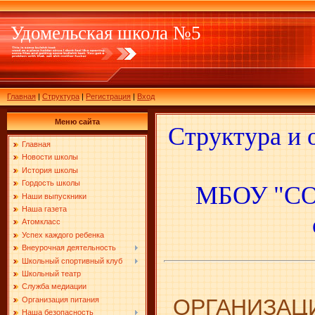
Удомельская школа №5
Главная
|
Структура
|
Регистрация
|
Вход
Меню сайта
Cтруктура и 
Главная
Новости школы
История школы
Гордость школы
МБОУ "СОШ
Наши выпускники
Наша газета
Атомкласс
Успех каждого ребенка
Внеурочная деятельность
Школьный спортивный клуб
Школьный театр
Служба медиации
ОРГАНИЗАЦ
Организация питания
Наша безопасность