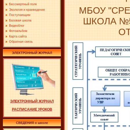
Бессмертный полк
МБОУ "СР
Экология и краеведение
Поступающим
ШКОЛА №
Базовая школа
Видеоблог
О
Фотоальбом
Карта сайта
Обратная связь
ЭЛЕКТРОННЫЙ ЖУРНАЛ
ЭЛЕКТРОННЫЙ ЖУРНАЛ
РАСПИСАНИЕ УРОКОВ
СВЕДЕНИЯ о школе