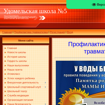
Верс
Удомельская школа №5
Главная
|
Профилактика травматизма
|
Регистрация
|
Вход
Меню сайта
Профилактик
Главная
травма
Новости школы
История школы
Гордость школы
Наши выпускники
Наша газета
Атомкласс
Успех каждого ребенка
Внеурочная деятельность
Школьный спортивный клуб
Школьный театр
Служба медиации
Организация питания
Наша безопасность