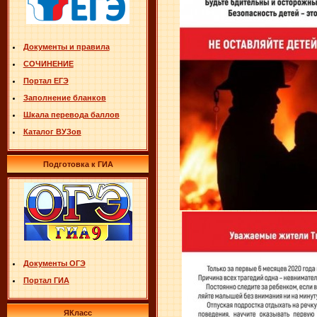
Документы и правила
СОЧИНЕНИЕ
Портал ЕГЭ
Заполнение бланков
Шкала перевода баллов
Каталог ВУЗов
Подготовка к ГИА
Документы ОГЭ
Портал ГИА
ЯКласс