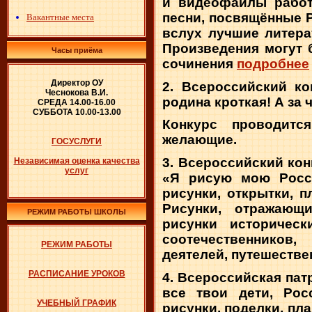
и видеофайлы работ,
песни, посвящённые Р
Вакантные места
вслух лучшие литера
Произведения могут 
Часы приёма
сочинения
подробнее
Директор ОУ
2. Всероссийский к
Чеснокова В.И.
родина кроткая! А за ч
СРЕДА 14.00-16.00
СУББОТА 10.00-13.00
Конкурс проводится
желающие.
ГОСУСЛУГИ
3. Всероссийский ко
Независимая оценка качества
услуг
«Я рисую мою Росси
рисунки, открытки, 
Рисунки, отражающи
РЕЖИМ РАБОТЫ ШКОЛЫ
рисунки историческ
соотечественников,
РЕЖИМ РАБОТЫ
деятелей, путешествен
РАСПИСАНИЕ УРОКОВ
4. Всероссийская па
все твои дети, Рос
УЧЕБНЫЙ ГРАФИК
рисунки, поделки, пл