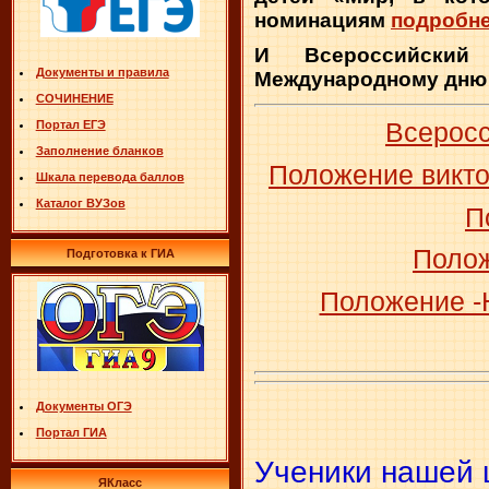
номинациям
подробн
И Всероссийский 
Документы и правила
Международному дню 
СОЧИНЕНИЕ
Портал ЕГЭ
Всеросс
Заполнение бланков
Положение викто
Шкала перевода баллов
Каталог ВУЗов
П
Полож
Подготовка к ГИА
Положение -
Документы ОГЭ
Портал ГИА
Ученики нашей 
ЯКласс