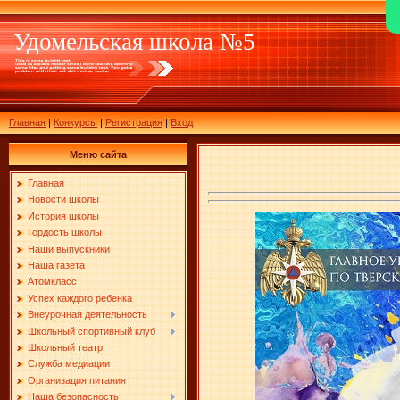
Удомельская школа №5
Главная
|
Конкурсы
|
Регистрация
|
Вход
Меню сайта
Главная
Новости школы
История школы
Гордость школы
Наши выпускники
Наша газета
Атомкласс
Успех каждого ребенка
Внеурочная деятельность
Школьный спортивный клуб
Школьный театр
Служба медиации
Организация питания
Наша безопасность