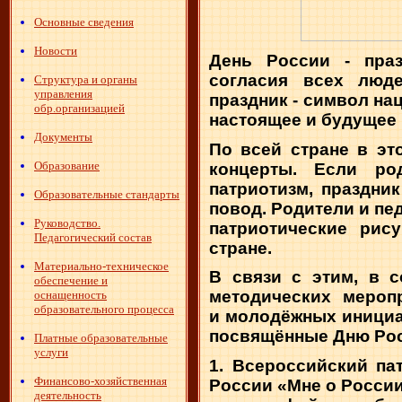
Основные сведения
Новости
День России - праз
согласия всех люде
Структура и органы
управления
праздник - символ на
обр.организацией
настоящее и будущее
Документы
По всей стране в эт
Образование
концерты. Если ро
патриотизм, праздни
Образовательные стандарты
повод. Родители и пед
Руководство.
патриотические рис
Педагогический состав
стране.
Материально-техническое
В связи с этим, в 
обеспечение и
методических меропр
оснащенность
образовательного процесса
и
молодёжных инициат
п
освящённые Дню Ро
Платные образовательные
услуги
1. Всероссийский па
Финансово-хозяйственная
России «Мне о России
деятельность