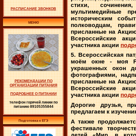
стихи, сочинения
РАСПИСАНИЕ ЗВОНКОВ
мультимедийные пр
историческим событ
МЕНЮ
полководцам, прав
присланные на Акцию
Всероссийские акц
участника акции
подр
5. Всероссийская па
моём окне - моя Р
украшенных окон до
фотографиями, надп
присланные на Акцию
РЕКОМЕНДАЦИИ ПО
ОРГАНИЗАЦИИ ПИТАНИЯ
Всероссийские акц
участника акции
подр
ПОДРОБНЕЕ О ПИТАНИИ
телефон горячей линии по
Дорогие друзья, пр
питанию 89105355844
предлагаем к изучени
А также продолжаетс
Подготовка к ЕГЭ
фестивале творчест
детей «Мир, в кот