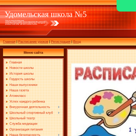
Удомельская школа №5
Главная
|
Расписание уроков
|
Регистрация
|
Вход
Меню сайта
Главная
Новости школы
История школы
Гордость школы
Наши выпускники
Наша газета
Атомкласс
Успех каждого ребенка
Внеурочная деятельность
Школьный спортивный клуб
Школьный театр
Служба медиации
Организация питания
Наша безопасность