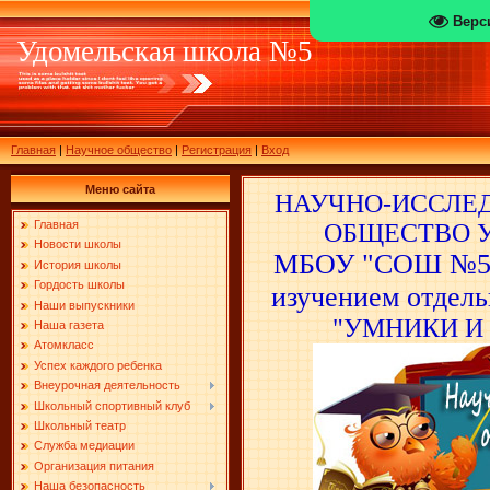
Верс
Удомельская школа №5
Главная
|
Научное общество
|
Регистрация
|
Вход
Меню сайта
НАУЧНО-ИССЛЕ
Главная
ОБЩЕСТВО 
Новости школы
МБОУ "СОШ №5 
История школы
Гордость школы
изучением отдель
Наши выпускники
"УМНИКИ И
Наша газета
Атомкласс
Успех каждого ребенка
Внеурочная деятельность
Школьный спортивный клуб
Школьный театр
Служба медиации
Организация питания
Наша безопасность