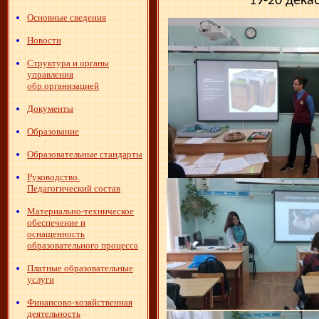
19-20 дека
Основные сведения
Новости
Структура и органы
управления
обр.организацией
Документы
Образование
Образовательные стандарты
Руководство.
Педагогический состав
Материально-техническое
обеспечение и
оснащенность
образовательного процесса
Платные образовательные
услуги
Финансово-хозяйственная
деятельность