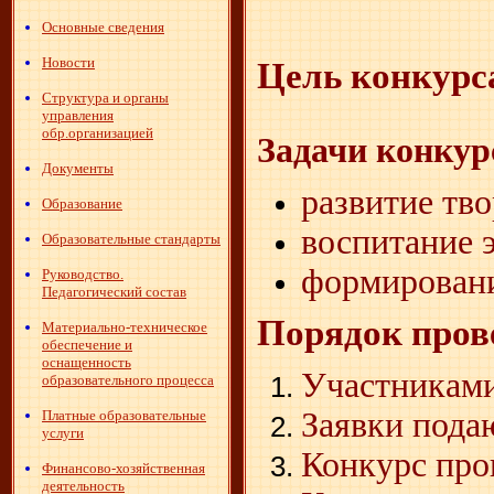
Основные сведения
Новости
Цель конкурс
Структура и органы
управления
обр.организацией
Задачи конкур
Документы
развитие тв
Образование
воспитание 
Образовательные стандарты
формировани
Руководство.
Педагогический состав
Порядок пров
Материально-техническое
обеспечение и
оснащенность
Участниками
образовательного процесса
Заявки подаю
Платные образовательные
услуги
Конкурс пров
Финансово-хозяйственная
деятельность