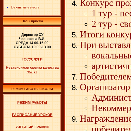
Конкурс про
Вакантные места
1 тур - п
2 тур - с
Часы приёма
Итоги конкур
Директор ОУ
Чеснокова В.И.
При выставл
СРЕДА 14.00-16.00
СУББОТА 10.00-13.00
вокальные
ГОСУСЛУГИ
артистичн
Независимая оценка качества
услуг
Победителем
Организатор
РЕЖИМ РАБОТЫ ШКОЛЫ
Админист
РЕЖИМ РАБОТЫ
Некоммер
РАСПИСАНИЕ УРОКОВ
Награждение
победител
УЧЕБНЫЙ ГРАФИК