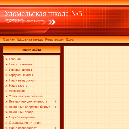
Удомельская школа №5
Главная
|
Школьная звезда
|
Регистрация
|
Вход
Меню сайта
Главная
Новости школы
История школы
Гордость школы
Наши выпускники
Наша газета
Атомкласс
Успех каждого ребенка
Внеурочная деятельность
Школьный спортивный клуб
Школьный театр
Служба медиации
Организация питания
Наша безопасность