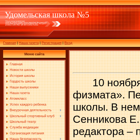
Удомельская школа №5
Главная
|
Наша газета
|
Регистрация
|
Вход
Меню сайта
Главная
Новости школы
История школы
10 ноября 2
Гордость школы
Наши выпускники
физмата». П
Наша газета
Атомкласс
школы. В нем
Успех каждого ребенка
Внеурочная деятельность
Сенникова Е.
Школьный спортивный клуб
Школьный театр
Служба медиации
редактора –
Организация питания
Наша безопасность