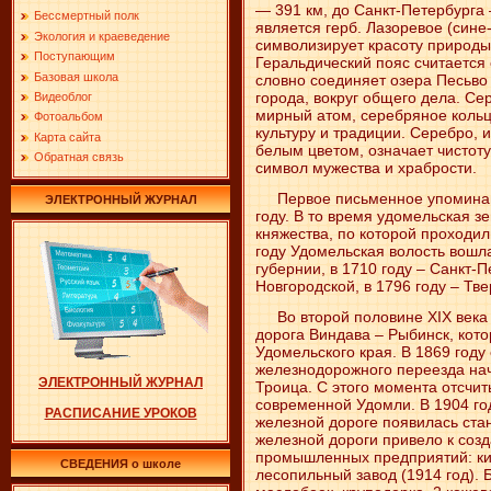
— 391 км, до Санкт-Петербурга
Бессмертный полк
является герб. Лазоревое (сине
Экология и краеведение
символизирует красоту природы
Поступающим
Геральдический пояс считается
Базовая школа
словно соединяет озера Песьво
города, вокруг общего дела. Се
Видеоблог
мирный атом, серебряное коль
Фотоальбом
культуру и традиции. Серебро, 
Карта сайта
белым цветом, означает чистоту
Обратная связь
символ мужества и храбрости.
Первое письменное упоминани
ЭЛЕКТРОННЫЙ ЖУРНАЛ
году. В то время удомельская з
княжества, по которой проходил
году Удомельская волость вошл
губернии, в 1710 году – Санкт-П
Новгородской, в 1796 году – Тве
Во второй половине XIX века 
дорога Виндава – Рыбинск, кот
Удомельского края. В 1869 год
железнодорожного переезда нач
ЭЛЕКТРОННЫЙ ЖУРНАЛ
Троица. С этого момента отсчи
современной Удомли. В 1904 го
РАСПИСАНИЕ УРОКОВ
железной дороге появилась ста
железной дороги привело к соз
промышленных предприятий: кир
СВЕДЕНИЯ о школе
лесопильный завод (1914 год). 