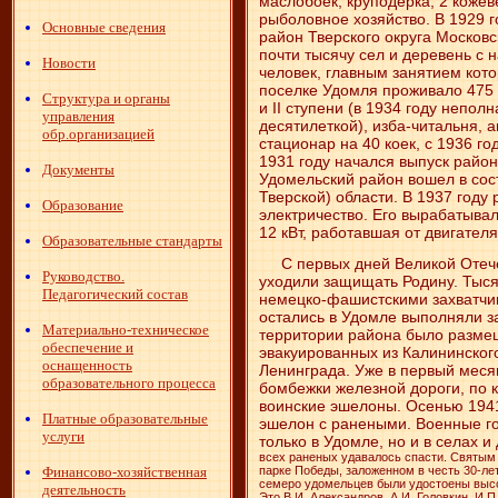
маслобоек, круподерка, 2 коже
рыболовное хозяйство. В 1929 
Основные сведения
район Тверского округа Москов
почти тысячу сел и деревень с 
Новости
человек, главным занятием кот
поселке Удомля проживало 475 
Структура и органы
и II ступени (в 1934 году непол
управления
десятилеткой), изба-читальня, 
обр.организацией
стационар на 40 коек, с 1936 го
1931 году начался выпуск район
Документы
Удомельский район вошел в сос
Тверской) области. В 1937 году
Образование
электричество. Его вырабатыва
12 кВт, работавшая от двигател
Образовательные стандарты
С первых дней Великой Отече
Руководство.
уходили защищать Родину. Тыся
Педагогический состав
немецко-фашистскими захватчика
остались в Удомле выполняли з
Материально-техническое
территории района было разме
обеспечение и
эвакуированных из Калининског
оснащенность
Ленинграда. Уже в первый меся
образовательного процесса
бомбежки железной дороги, по 
воинские эшелоны. Осенью 194
Платные образовательные
эшелон с ранеными. Военные г
услуги
только в Удомле, но и в селах 
всех раненых удавалось спасти. Святым 
Финансово-хозяйственная
парке Победы, заложенном в честь 30-ле
семеро удомельцев были удостоены высо
деятельность
Это В.И. Александров, А.И. Головкин, И.П