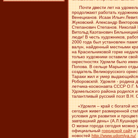
Почти двести лет на удомел
продолжают работать художники
Венецианов. Исаак Ильич Леви
Жуковский. Александр Викторов
Степанович Степанов. Николай 
Витольд Каэтанович Бялыницкий
люди! В честь художников, рабо
2000 года был установлен памя
валун, найден­ный местными кр
на Красильниковой горке недале
только художники оставили свой
окрестностях Удомли было имен
Попова. В сельце Марьино отды
создатель Великорусского оркес
Тараки жил и умер выдающийся 
Роборовскпй. Удомля - родина 
летчика-космонавта СССР О.Г. 
Удомельского района родился и
талантливый русский поэт В.Н. 
«Удомля – край с богатой ис
сегодня живет размеренной ста
условия для развития и процвет
завтрашний день» (А.Л.Кушнарёв
О жизни города сегодня можно у
официальный
городской сайт
и 
новостей
http://www.udomlya.ru/