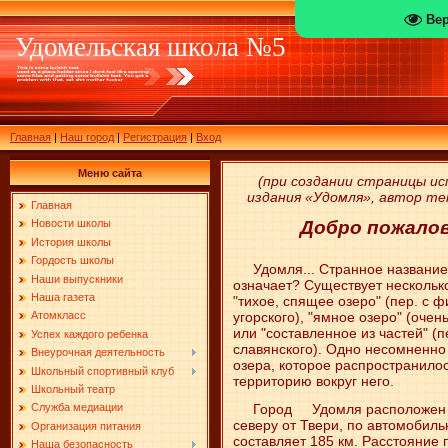
Ве
Удомельская школа №5
Главная
|
Наш город
|
Регистрация
|
Вход
Меню сайта
(при создании страницы ис
издания «Удомля», автор те
Главная
Добро пожалов
Новости школы
История школы
Гордость школы
Удомля... Странное название.
Наши выпускники
означает? Существует нескольк
Наша газета
"тихое, спящее озеро" (пер. с ф
угорского), "ямное озеро" (очен
Атомкласс
или "составленное из частей" (п
Успех каждого ребенка
славянского). Одно несомненно
Внеурочная деятельность
озера, которое распространилос
Школьный спортивный клуб
территорию вокруг него.
Школьный театр
Город Удомля расположен в
Служба медиации
севе­ру от Твери, по автомобил
Организация питания
составляет 185 км. Расстояние
Наша безопасность