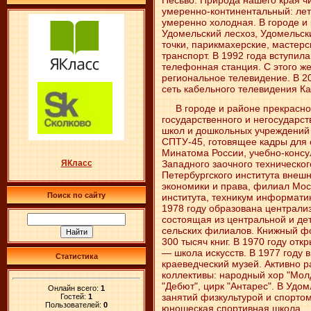
умеренно-континентальный: лет
умеренно холодная. В городе и
Удомельский лесхоз, Удомельск
точки, парикмахерские, мастерс
транспорт. В 1992 года вступил
телефонная станция. С этого ж
региональное телевидение. В 20
сеть кабельного телевидения К
В городе и районе прекрасно 
государственного и негосударс
школ и дошкольных учреждений
СПТУ-45, готовящее кадры для 
Минатома России, учебно-консу
Западного заочного техническог
ЯКласс
Петербургского института внеш
экономики и права, филиал Мос
Поиск по сайту
института, техникум информатик
1978 году образована централи
состоящая из центральной и дет
сельских филиалов. Книжный фо
300 тысяч книг. В 1970 году от
— школа искусств. В 1977 году 
Статистика
краеведческий музей. Активно 
коллективы: народный хор "Молд
"Дебют", цирк "Антарес". В Удо
Онлайн всего:
1
занятий физкультурой и спортом
Гостей:
1
Пользователей:
0
юношеская спортивная школа.