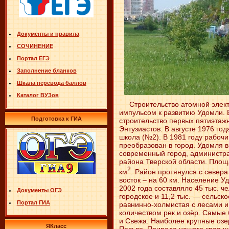
Документы и правила
СОЧИНЕНИЕ
Портал ЕГЭ
Заполнение бланков
Шкала перевода баллов
Каталог ВУЗов
Строительство атомной элект
импульсом к развитию Удомли. 
Подготовка к ГИА
строительство первых пятиэтаж
Энтузиастов. В августе 1976 го
школа (№2). В 1981 году рабоч
преобразован в город. Удомля 
современный город, администр
района Тверской области. Площ
2
км
. Район протянулся с севера 
восток – на 60 км. Население У
2002 года со­ставляло 45 тыс. ч
Документы ОГЭ
городское и 11,2 тыс. — сельск
Портал ГИА
равнинно-холмистая с лесами и
количеством рек и озёр. Самы
и Свежа. Наиболее крупные озе
ЯКласс
Песьво. Природа нашего края ч