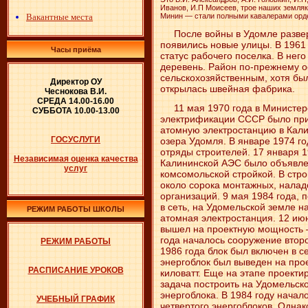
Иванов, И.П Моисеев, трое наших земляко
Вакантные места
Минин — стали полными кавалерами орд
После войны в Удомле разверн
появились новые улицы. В 1961
Часы приёма
статус рабочего поселка. В нег
деревень. Район по-прежнему о
сельскохозяйственным, хотя бы
Директор ОУ
открылась швейная фабрика.
Чеснокова В.И.
СРЕДА 14.00-16.00
11 мая 1970 года в Министерс
СУББОТА 10.00-13.00
электрификации СССР было при
атомную электростанцию в Кали
ГОСУСЛУГИ
озера Удомля. В январе 1974 г
отряды строителей. 17 января 1
Независимая оценка качества
Калининской АЭС было объявле
услуг
комсомольской стройкой. В стр
около сорока монтажных, налад
организаций. 9 мая 1984 года, 
в сеть, на Удомельской земле н
РЕЖИМ РАБОТЫ ШКОЛЫ
атомная электростанция. 12 ию
вышел на проектную мощность —
года началось сооружение второ
РЕЖИМ РАБОТЫ
1986 года блок был включен в се
энергоблок был выведен на про
РАСПИСАНИЕ УРОКОВ
киловатт. Еще на этапе проект
задача построить на Удомельск
энергоблока. В 1984 году начал
УЧЕБНЫЙ ГРАФИК
четвертого энергоблоков. Однак