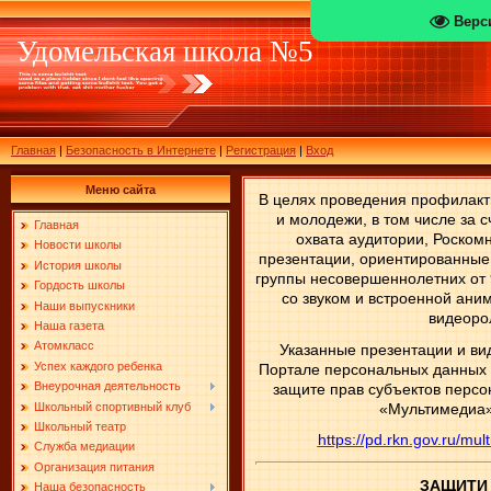
Верс
Удомельская школа №5
Главная
|
Безопасность в Интернете
|
Регистрация
|
Вход
Меню сайта
В
целях проведения профилакти
и молодежи, в том числе за 
Главная
охвата аудитории
,
Роском
Новости школы
презентации, ориентированные
История школы
группы несовершеннолетних от 9 
Гордость школы
со звуком и встроенной ани
Наши выпускники
видеоро
Наша газета
Атомкласс
Указанные презентации и в
Успех каждого ребенка
Портале персональных данных 
Внеурочная деятельность
защите прав субъектов персо
Школьный спортивный клуб
«Мультимедиа»
Школьный театр
https://pd.rkn.gov.ru/mu
Служба медиации
Организация питания
ЗАЩИТИ
Наша безопасность