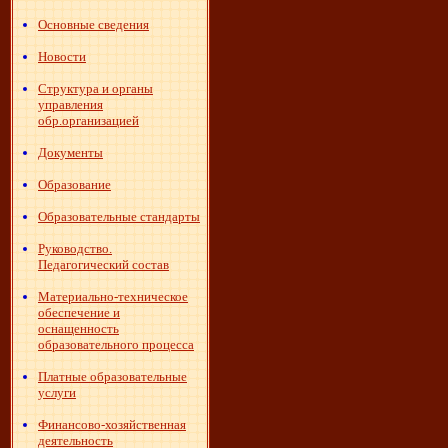
Основные сведения
Новости
Структура и органы
управления
обр.организацией
Документы
Образование
Образовательные стандарты
Руководство.
Педагогический состав
Материально-техническое
обеспечение и
оснащенность
образовательного процесса
Платные образовательные
услуги
Финансово-хозяйственная
деятельность