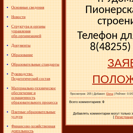
Пионерска
Основные сведения
Новости
строени
Структура и органы
управления
Телефон дл
обр.организацией
8(48255)
Документы
Образование
ЗАЯ
Образовательные стандарты
Руководство.
ПОЛО
Педагогический состав
Материально-техническое
обеспечение и
Просмотров
: 205 |
Добавил
:
Elena
|
Рейтинг
: 0.0/
оснащенность
Всего комментариев
:
0
образовательного процесса
Платные образовательные
Добавлять комментарии могут только 
услуги
[
Регистраци
Финансово-хозяйственная
деятельность