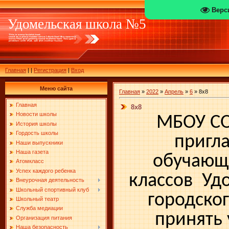
Верс
Удомельская школа №5
Главная
|
|
Регистрация
|
Вход
Меню сайта
Главная
»
2022
»
Апрель
»
6
» 8х8
Главная
8х8
Новости школы
МБОУ С
История школы
Гордость школы
пригл
Наши выпускники
Наша газета
обучающи
Атомкласс
Успех каждого ребенка
классов Уд
Внеурочная деятельность
Школьный спортивный клуб
городског
Школьный театр
Служба медиации
принять 
Организация питания
Наша безопасность