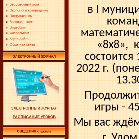
Бессмертный полк
в I муниц
Экология и краеведение
Поступающим
коман
Базовая школа
Видеоблог
математиче
Фотоальбом
Карта сайта
«8х8», 
Обратная связь
состоится 
ЭЛЕКТРОННЫЙ ЖУРНАЛ
2022 г. (пон
13.3
Продолжит
игры - 4
ЭЛЕКТРОННЫЙ ЖУРНАЛ
РАСПИСАНИЕ УРОКОВ
Мы вас ждём
СВЕДЕНИЯ о школе
г. Удом