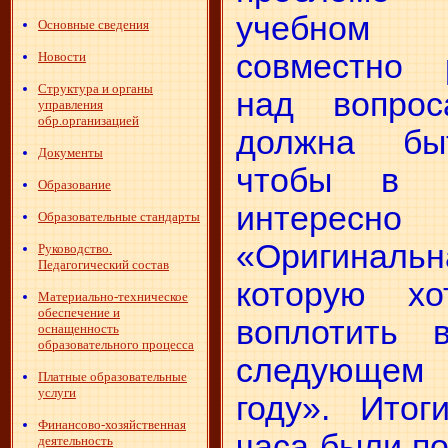
учебном
Основные сведения
совместно 
Новости
Структура и органы
над вопрос
управления
обр.организацией
должна бы
Документы
чтобы в 
Образование
интересно 
Образовательные стандарты
«Оригиналь
Руководство.
Педагогический состав
которую хо
Материально-техническое
обеспечение и
воплотить 
оснащенность
образовательного процесса
следующем
Платные образовательные
услуги
году». Итог
Финансово-хозяйственная
часа были п
деятельность