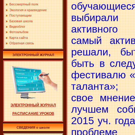
обучающие
Бессмертный полк
Экология и краеведение
выбирал
Поступающим
Базовая школа
активного
Видеоблог
Фотоальбом
самый актив
Карта сайта
Обратная связь
решали, бы
ЭЛЕКТРОННЫЙ ЖУРНАЛ
быть в след
фестивалю «
таланта»;
свое мнени
ЭЛЕКТРОННЫЙ ЖУРНАЛ
лучшем соб
РАСПИСАНИЕ УРОКОВ
2015 уч. год
СВЕДЕНИЯ о школе
проблем