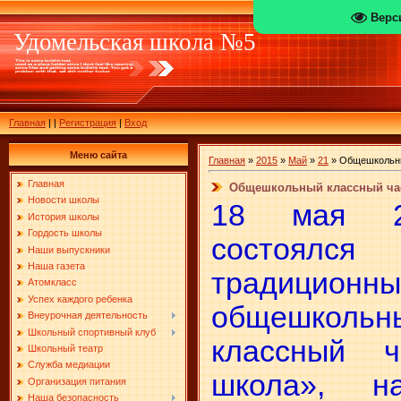
Верс
Удомельская школа №5
Главная
|
|
Регистрация
|
Вход
Меню сайта
Главная
»
2015
»
Май
»
21
» Общешкольны
Главная
Общешкольный классный ча
Новости школы
18 мая 2
История школы
Гордость школы
состоялся
Наши выпускники
Наша газета
традиционны
Атомкласс
Успех каждого ребенка
общешкольн
Внеурочная деятельность
Школьный спортивный клуб
классный 
Школьный театр
Служба медиации
школа», н
Организация питания
Наша безопасность