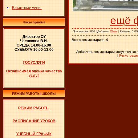
Вакантные места
ещё 
Часы приёма
Просмотров
: 866 |
Добавил
:
Elena
|
Рейтинг
: 5.0/
Директор ОУ
Всего комментариев
:
0
Чеснокова В.И.
СРЕДА 14.00-16.00
СУББОТА 10.00-13.00
Добавлять комментарии могут только 
[
Регистраци
ГОСУСЛУГИ
Независимая оценка качества
услуг
РЕЖИМ РАБОТЫ ШКОЛЫ
РЕЖИМ РАБОТЫ
РАСПИСАНИЕ УРОКОВ
УЧЕБНЫЙ ГРАФИК