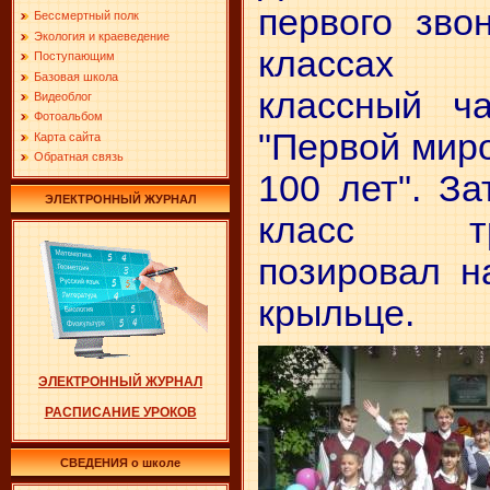
первого зво
Бессмертный полк
Экология и краеведение
классах
Поступающим
Базовая школа
классный ч
Видеоблог
Фотоальбом
"Первой миро
Карта сайта
Обратная связь
100 лет". З
ЭЛЕКТРОННЫЙ ЖУРНАЛ
класс тра
позировал н
крыльце.
ЭЛЕКТРОННЫЙ ЖУРНАЛ
РАСПИСАНИЕ УРОКОВ
СВЕДЕНИЯ о школе