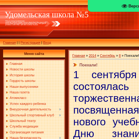
Верс
Удомельская школа №5
Главная
|
|
Регистрация
|
Вход
Меню сайта
Главная
»
2014
»
Сентябрь
»
8
» Поехали!
Главная
Поехали!
Новости школы
1 сентябр
История школы
Гордость школы
состоялась
Наши выпускники
Наша газета
торжественн
Атомкласс
Успех каждого ребенка
посвященн
Внеурочная деятельность
Школьный спортивный клуб
нового учеб
Школьный театр
Служба медиации
Дню знани
Организация питания
Наша безопасность