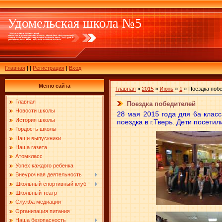
Удомельская школа №5
Главная
|
|
Регистрация
|
Вход
Меню сайта
Главная
»
2015
»
Июнь
»
1
» Поездка поб
Главная
Поездка победителей
Новости школы
28 мая 2015 года для 6а клас
История школы
поездка в г.Тверь. Дети посети
Гордость школы
Наши выпускники
Наша газета
Атомкласс
Успех каждого ребенка
Внеурочная деятельность
Школьный спортивный клуб
Школьный театр
Служба медиации
Организация питания
Наша безопасность