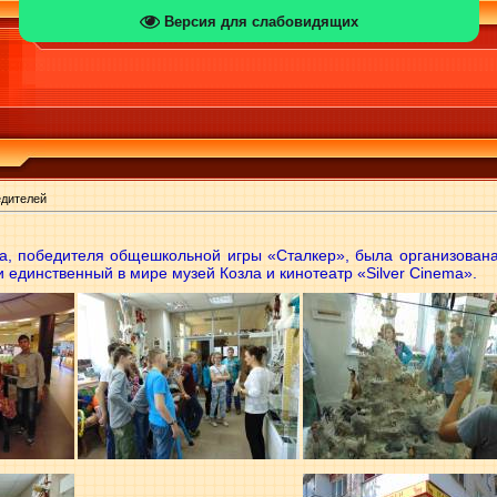
Версия для слабовидящих
едителей
са, победителя общешкольной игры «Сталкер», была организована
ли единственный в мире музей Козла и кинотеатр «Silver Cinema».