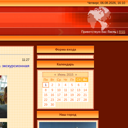
Четверг, 06.08.2026, 16:10
Приветствую Вас
Гость
|
RSS
Форма входа
11:27
Календарь
 экскурсионная
«
Июнь 2015
»
Пн
Вт
Ср
Чт
Пт
Сб
Вс
1
2
3
4
5
6
7
8
9
10
11
12
13
14
15
16
17
18
19
20
21
22
23
24
25
26
27
28
29
30
Наш город