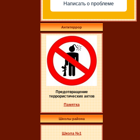
Написать о проблеме
Антитеррор
Предотвращение
террористических актов
Памятка
Школы района
Школа №1