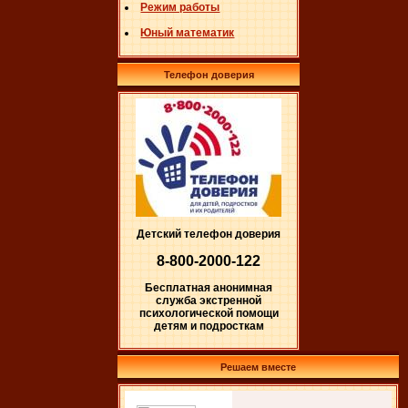
Режим работы
Юный математик
Телефон доверия
Детский телефон доверия
8-800-2000-122
Бесплатная анонимная
служба экстренной
психологической помощи
детям и подросткам
Решаем вместе