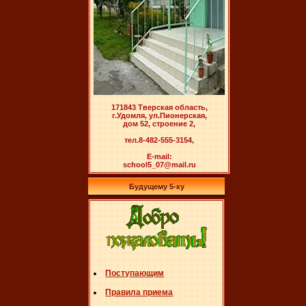
171843 Тверская область,
г.Удомля, ул.Пионерская,
дом 52, строение 2,
тел.8-482-555-3154,
E-mail:
school5_07@mail.ru
Будущему 5-ку
Поступающим
Правила приема