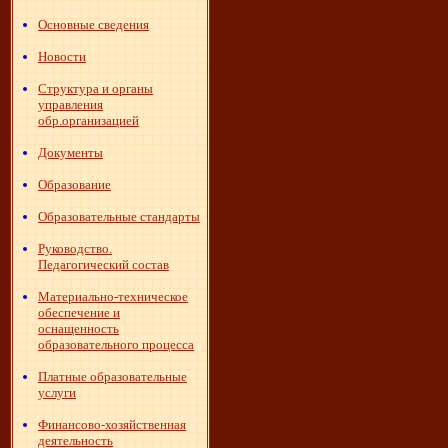
Основные сведения
Новости
Структура и органы
управления
обр.организацией
Документы
Образование
Образовательные стандарты
Руководство.
Педагогический состав
Материально-техническое
обеспечение и
оснащенность
образовательного процесса
Платные образовательные
услуги
Финансово-хозяйственная
деятельность