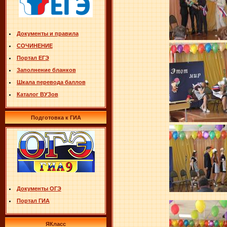
Документы и правила
СОЧИНЕНИЕ
Портал ЕГЭ
Заполнение бланков
Шкала перевода баллов
Каталог ВУЗов
Подготовка к ГИА
Документы ОГЭ
Портал ГИА
ЯКласс