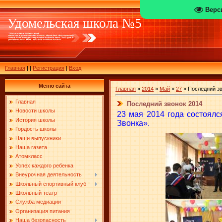
Верс
Удомельская школа №5
Главная
|
|
Регистрация
|
Вход
Меню сайта
Главная
»
2014
»
Май
»
27
» Последний зв
Главная
Последний звонок 2014
Новости школы
23 мая 2014 года состоял
История школы
Звонка».
Гордость школы
Наши выпускники
Наша газета
Атомкласс
Успех каждого ребенка
Внеурочная деятельность
Школьный спортивный клуб
Школьный театр
Служба медиации
Организация питания
Наша безопасность