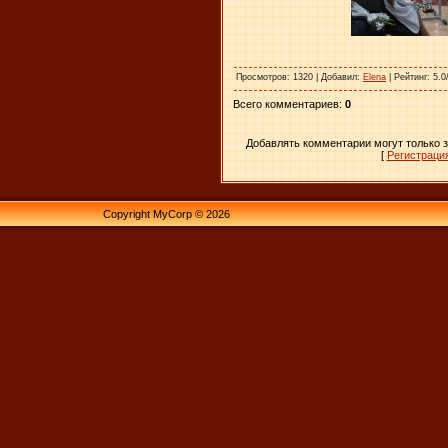
Просмотров
: 1320 |
Добавил
:
Elena
|
Рейтинг
: 5.0
Всего комментариев
:
0
Добавлять комментарии могут только 
[
Регистраци
Copyright MyCorp © 2026