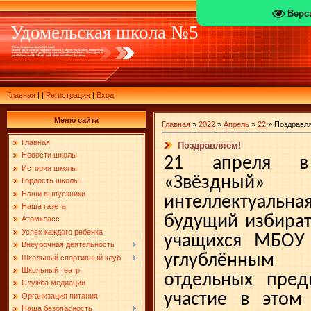
Верс
Удомельская школа №5
Главная
|
|
Регистрация
|
Вход
Меню сайта
Главная
»
2022
»
Апрель
»
22
» Поздравл
Главная
Поздравляем!
Новости школы
21 апреля 
История школы
«Звёздный» 
Гордость школы
Наши выпускники
интеллектуал
Наша газета
будущий избират
Атомкласс
Успех каждого ребенка
учащихся МБО
Внеурочная деятельность
углублённым
Школьный спортивный клуб
Школьный театр
отдельных пред
Служба медиации
участие в этом
Организация питания
Наша безопасность