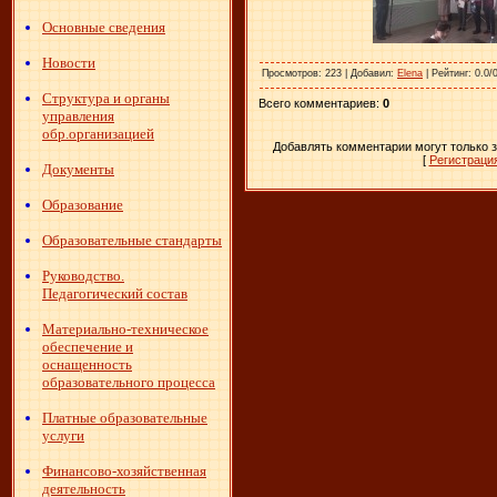
Основные сведения
Новости
Просмотров
: 223 |
Добавил
:
Elena
|
Рейтинг
: 0.0/
Структура и органы
Всего комментариев
:
0
управления
обр.организацией
Добавлять комментарии могут только 
[
Регистраци
Документы
Образование
Образовательные стандарты
Руководство.
Педагогический состав
Материально-техническое
обеспечение и
оснащенность
образовательного процесса
Платные образовательные
услуги
Финансово-хозяйственная
деятельность