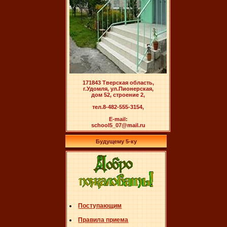
171843 Тверская область,
г.Удомля, ул.Пионерская,
дом 52, строение 2,
тел.8-482-555-3154,
E-mail:
school5_07@mail.ru
Будущему 5-ку
Поступающим
Правила приема