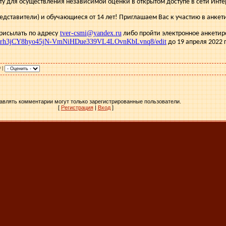
 для осуществления независимой оценки в открытом доступе в сети Инте
дставители) и обучающиеся от 14 лет! Приглашаем Вас к участию в анкет
tver-csmi@yandex.ru
рисылать по адресу
либо пройти электронное анкетир
/1pkrrh3jCY8hyo45jN-VmNiHDue339VL4LOvnKbLvnq8/edit
до 19 апреля 2022 
0 |
авлять комментарии могут только зарегистрированные пользователи.
[
Регистрация
|
Вход
]