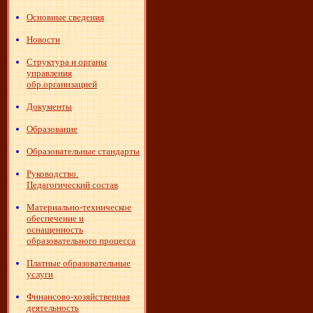
Основные сведения
Новости
Структура и органы
управления
обр.организацией
Документы
Образование
Образовательные стандарты
Руководство.
Педагогический состав
Материально-техническое
обеспечение и
оснащенность
образовательного процесса
Платные образовательные
услуги
Финансово-хозяйственная
деятельность