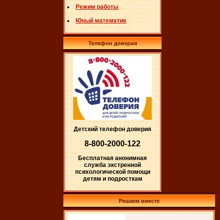
Режим работы
Юный математик
Телефон доверия
Детский телефон доверия
8-800-2000-122
Бесплатная анонимная
служба экстренной
психологической помощи
детям и подросткам
Решаем вместе