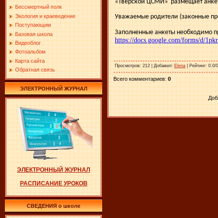
«Тверской ЦСМИ» размещает анкету
Бессмертный полк
Уважаемые родители (законные пре
Экология и краеведение
Поступающим
Заполненные анкеты необходимо п
Базовая школа
https://docs.google.com/forms/d
Видеоблог
Фотоальбом
Карта сайта
Просмотров
: 212 |
Добавил
:
Elena
|
Рейтинг
: 0.0/
Обратная связь
Всего комментариев
:
0
ЭЛЕКТРОННЫЙ ЖУРНАЛ
Доб
ЭЛЕКТРОННЫЙ ЖУРНАЛ
РАСПИСАНИЕ УРОКОВ
СВЕДЕНИЯ о школе