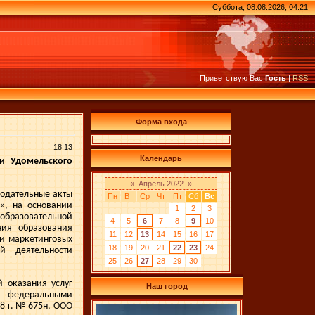
Суббота, 08.08.2026, 04:21
Приветствую Вас
Гость
|
RSS
Форма входа
18:13
Календарь
ми Удомельского
«
Апрель 2022
»
нодательные акты
Пн
Вт
Ср
Чт
Пт
Сб
Вс
», на основании
1
2
3
образовательной
4
5
6
7
8
9
10
ния образования
11
12
13
14
15
16
17
 и маркетинговых
18
19
20
21
22
23
24
й деятельности
25
26
27
28
29
30
 оказания услуг
Наш город
и федеральными
8 г
. № 675н, ООО