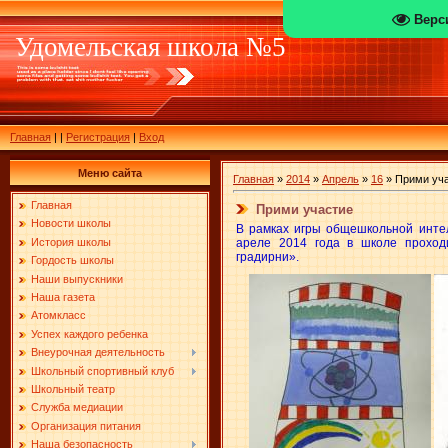
Верс
Удомельская школа №5
Главная
|
|
Регистрация
|
Вход
Меню сайта
Главная
»
2014
»
Апрель
»
16
» Прими уч
Главная
Прими участие
Новости школы
В рамках игры общешкольной инте
ареле 2014 года в школе проходи
История школы
градирни».
Гордость школы
Наши выпускники
Наша газета
Атомкласс
Успех каждого ребенка
Внеурочная деятельность
Школьный спортивный клуб
Школьный театр
Служба медиации
Организация питания
Наша безопасность