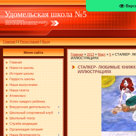
Верс
Удомельская школа №5
Главная
|
|
Регистрация
|
Вход
Меню сайта
Главная
»
2013
»
Март
»
5
» СТАЛКЕР- 
ИЛЛЮСТРАЦИЯХ
Главная
СТАЛКЕР- ЛЮБИМЫЕ КНИЖК
Новости школы
ИЛЛЮСТРАЦИЯХ
История школы
Гордость школы
Наши выпускники
Наша газета
Атомкласс
Успех каждого ребенка
Внеурочная деятельность
Школьный спортивный клуб
Школьный театр
Служба медиации
Организация питания
Наша безопасность