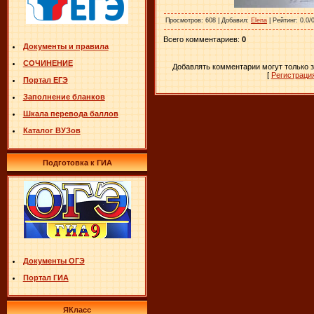
Просмотров
: 608 |
Добавил
:
Elena
|
Рейтинг
: 0.0/
Всего комментариев
:
0
Документы и правила
СОЧИНЕНИЕ
Добавлять комментарии могут только 
[
Регистраци
Портал ЕГЭ
Заполнение бланков
Шкала перевода баллов
Каталог ВУЗов
Подготовка к ГИА
Документы ОГЭ
Портал ГИА
ЯКласс