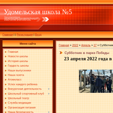
Удомельская школа №5
Главная
|
|
Регистрация
|
Вход
Меню сайта
Главная
»
2022
»
Апрель
»
27
» Субботник
Главная
Субботник в парке Победы
Новости школы
23 апреля 2022 года в
История школы
Гордость школы
Наши выпускники
Наша газета
Атомкласс
Успех каждого ребенка
Внеурочная деятельность
Школьный спортивный клуб
Школьный театр
Служба медиации
Организация питания
Наша безопасность