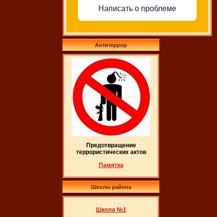
Написать о проблеме
Антитеррор
Предотвращение
террористических актов
Памятка
Школы района
Школа №1