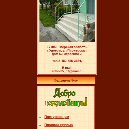
171843 Тверская область,
г.Удомля, ул.Пионерская,
дом 52, строение 2,
тел.8-482-555-3154,
E-mail:
school5_07@mail.ru
Будущему 5-ку
Поступающим
Правила приема