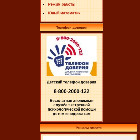
Режим работы
Юный математик
Телефон доверия
Детский телефон доверия
8-800-2000-122
Бесплатная анонимная
служба экстренной
психологической помощи
детям и подросткам
Решаем вместе