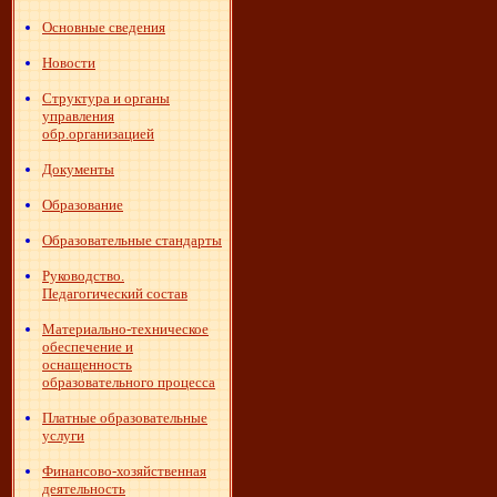
Основные сведения
Новости
Структура и органы
управления
обр.организацией
Документы
Образование
Образовательные стандарты
Руководство.
Педагогический состав
Материально-техническое
обеспечение и
оснащенность
образовательного процесса
Платные образовательные
услуги
Финансово-хозяйственная
деятельность