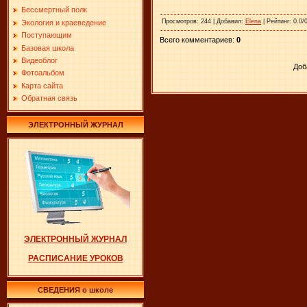
Бессмертный полк
Просмотров
: 244 |
Добавил
:
Elena
|
Рейтинг
: 0.0/
Экология и краеведение
Поступающим
Всего комментариев
:
0
Базовая школа
Видеоблог
Доб
Фотоальбом
Карта сайта
Обратная связь
ЭЛЕКТРОННЫЙ ЖУРНАЛ
ЭЛЕКТРОННЫЙ ЖУРНАЛ
РАСПИСАНИЕ УРОКОВ
СВЕДЕНИЯ о школе