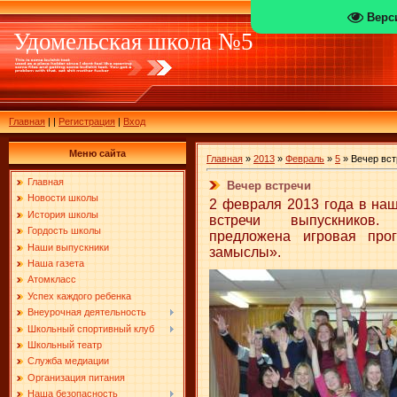
Верс
Удомельская школа №5
Главная
|
|
Регистрация
|
Вход
Меню сайта
Главная
»
2013
»
Февраль
»
5
» Вечер вст
Главная
Вечер встречи
Новости школы
2 февраля 2013 года в на
История школы
встречи выпускников
Гордость школы
предложена игровая про
Наши выпускники
замыслы».
Наша газета
Атомкласс
Успех каждого ребенка
Внеурочная деятельность
Школьный спортивный клуб
Школьный театр
Служба медиации
Организация питания
Наша безопасность