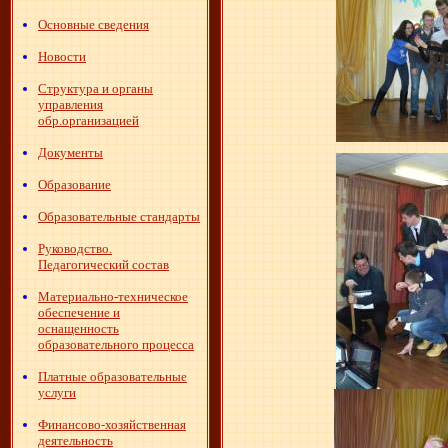
Основные сведения
Новости
Структура и органы
управления
обр.организацией
Документы
Образование
Образовательные стандарты
Руководство.
Педагогический состав
Материально-техническое
обеспечение и
оснащенность
образовательного процесса
Платные образовательные
услуги
Финансово-хозяйственная
деятельность