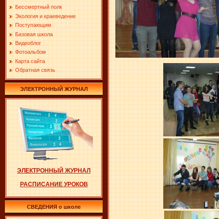
Бессмертный полк
Экология и краеведение
Поступающим
Базовая школа
Видеоблог
Фотоальбом
Карта сайта
Обратная связь
ЭЛЕКТРОННЫЙ ЖУРНАЛ
ЭЛЕКТРОННЫЙ ЖУРНАЛ
РАСПИСАНИЕ УРОКОВ
СВЕДЕНИЯ о школе