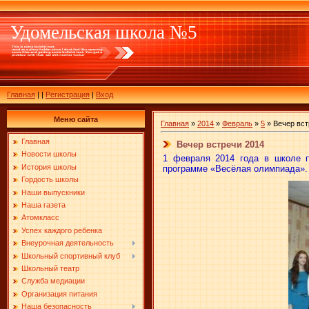
Удомельская школа №5
Главная
|
|
Регистрация
|
Вход
Меню сайта
Главная
»
2014
»
Февраль
»
5
» Вечер вст
Главная
Вечер встречи 2014
Новости школы
1 февраля 2014 года в школе п
История школы
программе «Весёлая олимпиада».
Гордость школы
Наши выпускники
Наша газета
Атомкласс
Успех каждого ребенка
Внеурочная деятельность
Школьный спортивный клуб
Школьный театр
Служба медиации
Организация питания
Наша безопасность