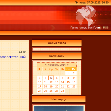
Пятница, 07.08.2026, 16:30
Приветствую Вас
Гость
|
RSS
Форма входа
13:49
Календарь
развлекательной
«
Февраль 2014
»
Пн
Вт
Ср
Чт
Пт
Сб
Вс
1
2
3
4
5
6
7
8
9
10
11
12
13
14
15
16
17
18
19
20
21
22
23
24
25
26
27
28
Наш город