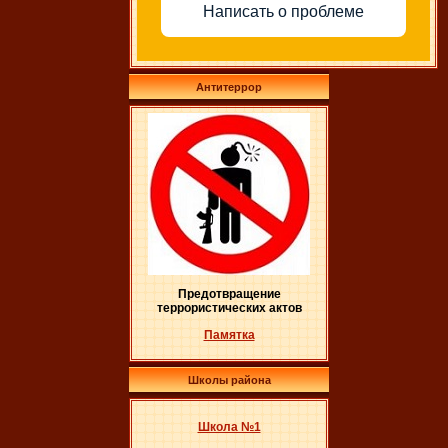
Написать о проблеме
Антитеррор
Предотвращение
террористических актов
Памятка
Школы района
Школа №1