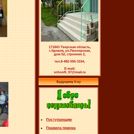
171843 Тверская область,
г.Удомля, ул.Пионерская,
дом 52, строение 2,
тел.8-482-555-3154,
E-mail:
school5_07@mail.ru
Будущему 5-ку
Поступающим
Правила приема