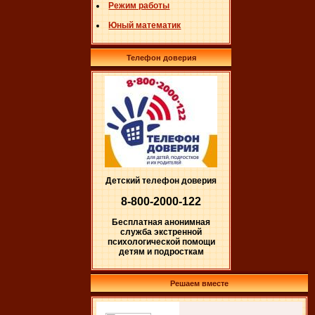
Режим работы
Юный математик
Телефон доверия
Детский телефон доверия
8-800-2000-122
Бесплатная анонимная
служба экстренной
психологической помощи
детям и подросткам
Решаем вместе