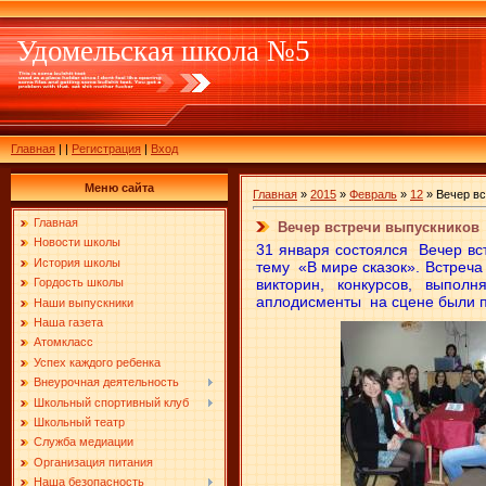
Удомельская школа №5
Главная
|
|
Регистрация
|
Вход
Меню сайта
Главная
»
2015
»
Февраль
»
12
» Вечер вс
Главная
Вечер встречи выпускников
Новости школы
31 января состоялся Вечер вс
История школы
тему «В мире сказок». Встреч
викторин, конкурсов, выпо
Гордость школы
аплодисменты на сцене были п
Наши выпускники
Наша газета
Атомкласс
Успех каждого ребенка
Внеурочная деятельность
Школьный спортивный клуб
Школьный театр
Служба медиации
Организация питания
Наша безопасность