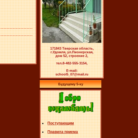
171843 Тверская область,
г.Удомля, ул.Пионерская,
дом 52, строение 2,
тел.8-482-555-3154,
E-mail:
school5_07@mail.ru
Будущему 5-ку
Поступающим
Правила приема