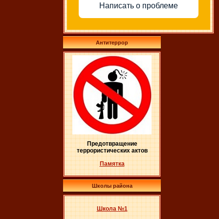
Написать о проблеме
Антитеррор
Предотвращение
террористических актов
Памятка
Школы района
Школа №1