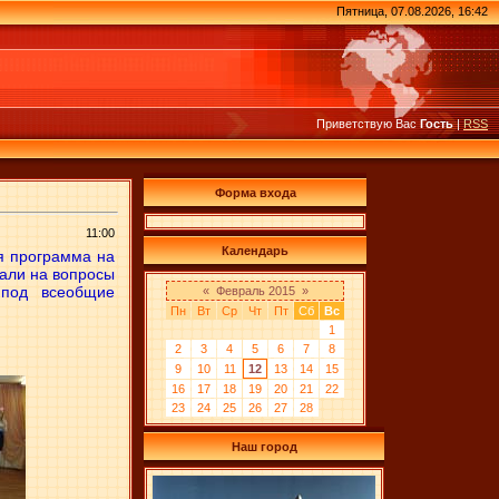
Пятница, 07.08.2026, 16:42
Приветствую Вас
Гость
|
RSS
Форма входа
11:00
Календарь
ая программа на
чали на вопросы
 под всеобщие
«
Февраль 2015
»
Пн
Вт
Ср
Чт
Пт
Сб
Вс
1
2
3
4
5
6
7
8
9
10
11
12
13
14
15
16
17
18
19
20
21
22
23
24
25
26
27
28
Наш город