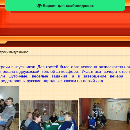
Версия для слабовидящих
тречи выпускников
тречи выпускников. Для гостей была организована развлекательн
а прошла в дружеской, тёплой атмосфере. Участники вечера отве
лняли шуточные, весёлые задания, а в завершение вечера
редставлены русские народные сказки на новый лад.