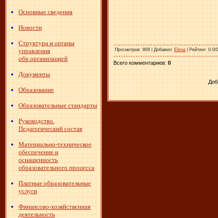
Основные сведения
Новости
Структура и органы
управления
Просмотров
: 809 |
Добавил
:
Elena
|
Рейтинг
: 0.0/
обр.организацией
Всего комментариев
:
0
Документы
Доб
Образование
Образовательные стандарты
Руководство.
Педагогический состав
Материально-техническое
обеспечение и
оснащенность
образовательного процесса
Платные образовательные
услуги
Финансово-хозяйственная
деятельность