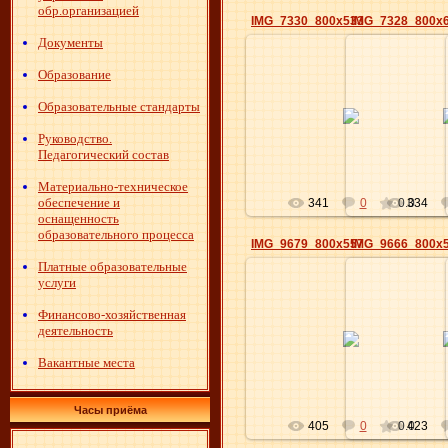
обр.организацией
IMG_7330_800x533
IMG_7328_800x
Документы
Образование
24.09.2019
24.0
Образовательные стандарты
Elena
Руководство.
Педагогический состав
Материально-техническое
обеспечение и
341
0
0.0
334
оснащенность
образовательного процесса
IMG_9679_800x557
IMG_9666_800x
Платные образовательные
услуги
Финансово-хозяйственная
10.09.2018
10.0
деятельность
Elena
Вакантные места
Часы приёма
405
0
0.0
423