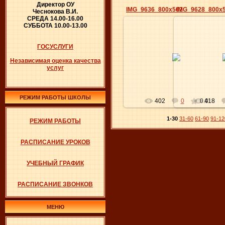
Директор ОУ
IMG_9636_800x562
IMG_9628_800x
Чеснокова В.И.
СРЕДА 14.00-16.00
СУББОТА 10.00-13.00
ГОСУСЛУГИ
10.09.2018
10.0
Независимая оценка качества
Elena
услуг
РЕЖИМ РАБОТЫ ШКОЛЫ
402
0
0.0
418
1-30
31-60
61-90
91-12
РЕЖИМ РАБОТЫ
РАСПИСАНИЕ УРОКОВ
УЧЕБНЫЙ ГРАФИК
РАСПИСАНИЕ ЗВОНКОВ
МЕНЮ