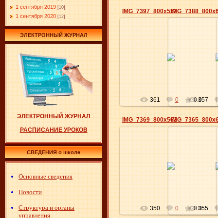
1 сентября 2019
[10]
IMG_7397_800x552
IMG_7388_800x
1 сентября 2020
[12]
ЭЛЕКТРОННЫЙ ЖУРНАЛ
24.09.2019
24.0
Elena
361
0
0.0
357
ЭЛЕКТРОННЫЙ ЖУРНАЛ
IMG_7369_800x562
IMG_7365_800x
РАСПИСАНИЕ УРОКОВ
СВЕДЕНИЯ о школе
24.09.2019
24.0
Elena
Основные сведения
Новости
Структура и органы
350
0
0.0
355
управления