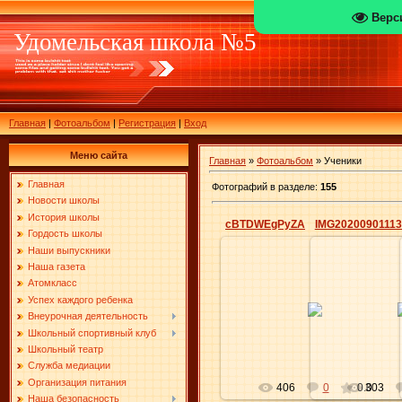
Верс
Удомельская школа №5
Главная
|
Фотоальбом
|
Регистрация
|
Вход
Меню сайта
Главная
»
Фотоальбом
» Ученики
Главная
Фотографий в разделе
:
155
Новости школы
История школы
cBTDWEgPyZA
IMG20200901113
Гордость школы
Наши выпускники
Наша газета
Атомкласс
17.09.2020
17.0
Успех каждого ребенка
Внеурочная деятельность
Elena
Школьный спортивный клуб
Школьный театр
Служба медиации
Организация питания
406
0
0.0
303
Наша безопасность