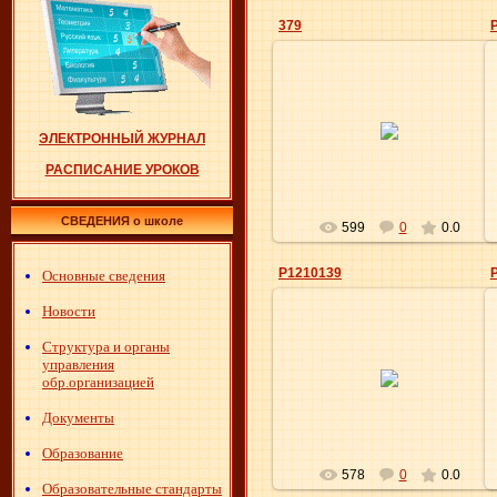
379
09.06.2012
ЭЛЕКТРОННЫЙ ЖУРНАЛ
Elena
РАСПИСАНИЕ УРОКОВ
СВЕДЕНИЯ о школе
599
0
0.0
P1210139
Основные сведения
Новости
Структура и органы
27.04.2012
управления
обр.организацией
Elena
Документы
Образование
578
0
0.0
Образовательные стандарты