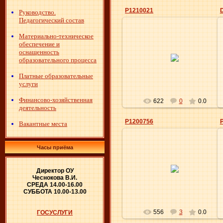
P1210021
Руководство.
Педагогический состав
Материально-техническое
обеспечение и
27.04.2012
оснащенность
образовательного процесса
Elena
Платные образовательные
услуги
Финансово-хозяйственная
622
0
0.0
деятельность
P1200756
Вакантные места
Часы приёма
15.03.2012
Директор ОУ
Elena
Чеснокова В.И.
СРЕДА 14.00-16.00
СУББОТА 10.00-13.00
556
3
0.0
ГОСУСЛУГИ