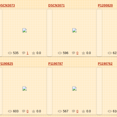
DSCN3073
DSCN3071
P1200820
22.03.2012
22.03.2012
Elena
Elena
535
1
0.0
596
0
0.0
62
P1190825
P1190787
P1190762
31.12.2011
31.12.2011
Elena
Elena
603
0
0.0
567
0
0.0
61