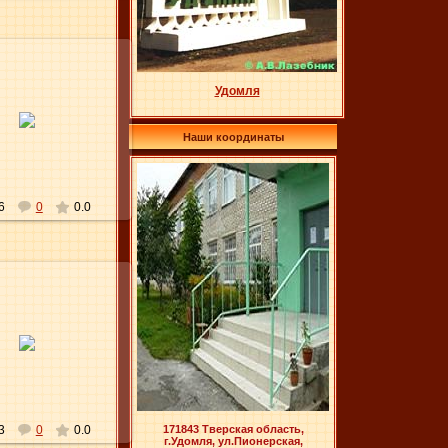
Удомля
09.06.2012
Elena
Наши координаты
6
0
0.0
09.06.2012
Elena
171843 Тверская область,
3
0
0.0
г.Удомля, ул.Пионерская,