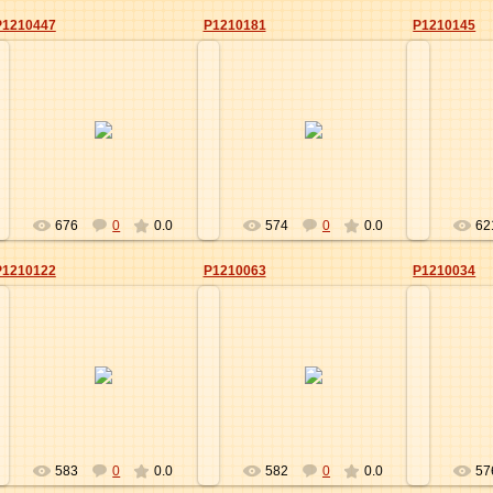
P1210447
P1210181
P1210145
09.06.2012
27.04.2012
Elena
Elena
676
0
0.0
574
0
0.0
62
P1210122
P1210063
P1210034
27.04.2012
27.04.2012
Elena
Elena
583
0
0.0
582
0
0.0
57