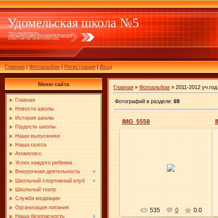
Удомельская школа №5
Главная
|
Фотоальбом
|
Регистрация
|
Вход
Меню сайта
Главная
»
Фотоальбом
» 2011-2012 уч.год
Главная
Фотографий в разделе
:
69
Новости школы
История школы
IMG_5558
Гордость школы
Наши выпускники
Наша газета
Атомкласс
29.06.2012
Успех каждого ребенка
Внеурочная деятельность
Elena
Школьный спортивный клуб
Школьный театр
Служба медиации
Организация питания
535
0
0.0
Наша безопасность