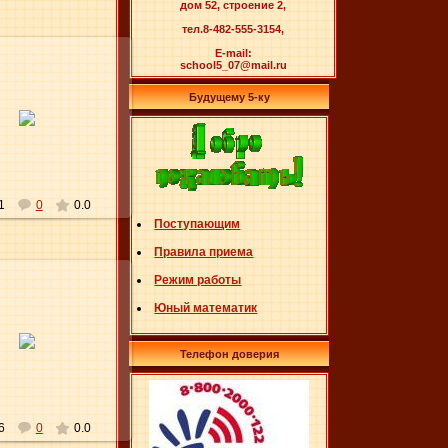
дом 52, строение 2,
тел.8-482-555-3154,
E-mail:
school5_07@mail.ru
Будущему 5-ку
27.04.2012
Elena
1
0
0.0
Поступающим
Правила приема
Режим работы
Юный математик
27.04.2012
Телефон доверия
Elena
6
0
0.0