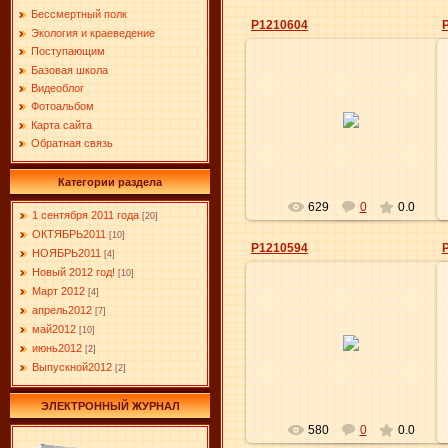
Бессмертный полк
P1210604
Экология и краеведение
Поступающим
Базовая школа
Видеоблог
09.06.2012
Фотоальбом
Карта сайта
Elena
Обратная связь
Категории раздела
629
0
0.0
1 сентября 2011 года
[20]
ОКТЯБРЬ2011
[10]
P1210594
НОЯБРЬ2011
[4]
Новый 2012 год!
[10]
Март 2012
[4]
апрель2012
[7]
09.06.2012
май2012
[10]
июнь2012
[2]
Elena
Выпускной2012
[2]
ЭЛЕКТРОННЫЙ ЖУРНАЛ
580
0
0.0