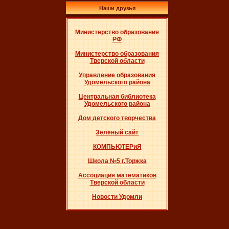
Наши друзья
Министерство образования
РФ
Министерство образования
Тверской области
Управление образования
Удомельского района
Центральная библиотека
Удомельского района
Дом детского творчества
Зелёный сайт
КОМПЬЮТЕРиЯ
Школа №5 г.Торжка
Ассоциация математиков
Тверской области
Новости Удомли