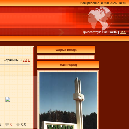
Воскресенье, 09.08.2026, 10:45
Приветствую Вас
Гость
|
RSS
Форма входа
Страницы
:
1
2
3
»
Наш город
29.06.2012
Elena
3
0
0.0