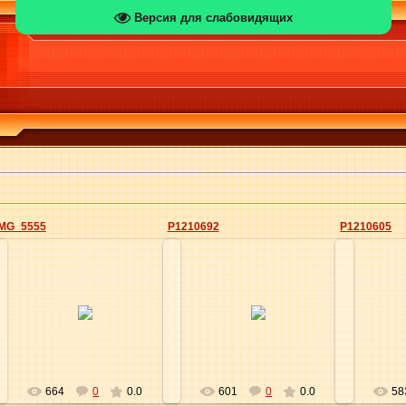
Версия для слабовидящих
IMG_5555
P1210692
P1210605
29.06.2012
29.06.2012
Elena
Elena
664
0
0.0
601
0
0.0
58