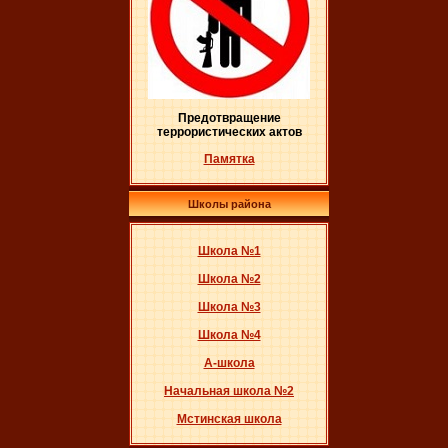
Предотвращение
террористических актов
Памятка
Школы района
Школа №1
Школа №2
Школа №3
Школа №4
А-школа
Начальная школа №2
Мстинская школа