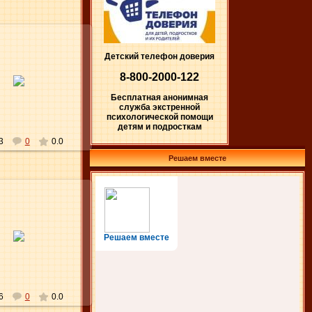
Детский телефон доверия
15.03.2012
8-800-2000-122
Elena
Бесплатная анонимная
служба экстренной
психологической помощи
детям и подросткам
3
0
0.0
Решаем вместе
31.12.2011
Решаем вместе
Elena
6
0
0.0