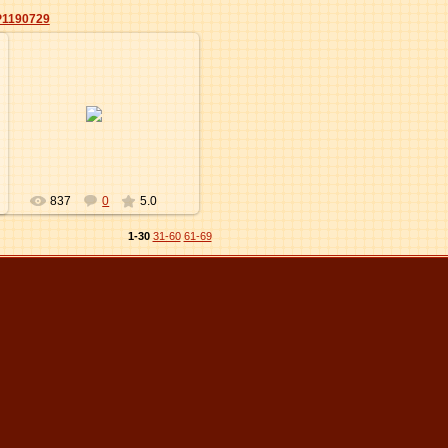
P1190729
31.12.2011
Elena
837
0
5.0
1-30
31-60
61-69