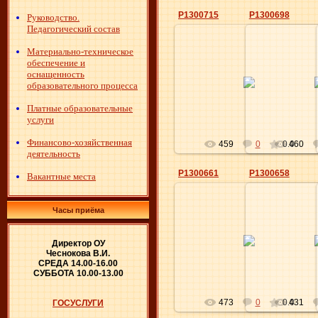
P1300715
P1300698
Руководство.
Педагогический состав
Материально-техническое
обеспечение и
07.05.2016
07.0
оснащенность
образовательного процесса
Elena
Платные образовательные
услуги
Финансово-хозяйственная
459
0
0.0
460
деятельность
P1300661
P1300658
Вакантные места
Часы приёма
07.05.2016
07.0
Директор ОУ
Elena
Чеснокова В.И.
СРЕДА 14.00-16.00
СУББОТА 10.00-13.00
473
0
0.0
431
ГОСУСЛУГИ