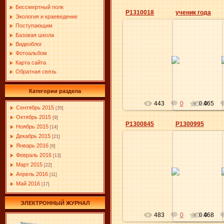
Бессмертный полк
P1310018
ученик года
Экология и краеведение
Поступающим
Базовая школа
Видеоблог
01.06.2016
01.0
Фотоальбом
Карта сайта
Elena
Обратная связь
Категории раздела
443
0
0.0
465
Сентябрь 2015
[35]
Октябрь 2015
[9]
P1300845
P1300995
Ноябрь 2015
[14]
Декабрь 2015
[21]
Январь 2016
[6]
Февраль 2016
[13]
01.06.2016
01.0
Март 2015
[22]
Апрель 2016
[11]
Elena
Май 2016
[17]
ЭЛЕКТРОННЫЙ ЖУРНАЛ
483
0
0.0
468