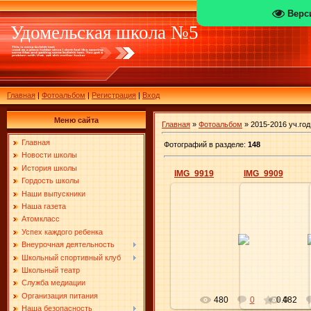
Верс
Удомельская школа №5
Главная
|
Фотоальбом
|
Регистрация
|
Вход
Меню сайта
Главная
»
Фотоальбом
» 2015-2016 уч.год
Главная
Фотографий в разделе
:
148
Новости школы
История школы
IMG_9919
IMG_9909
Гордость школы
Наши выпускники
Наша газета
Атомкласс
01.06.2016
01.0
Успех каждого ребенка
Внеурочная деятельность
Elena
Школьный спортивный клуб
Школьный театр
Служба медиации
Организация питания
480
0
0.0
482
Наша безопасность