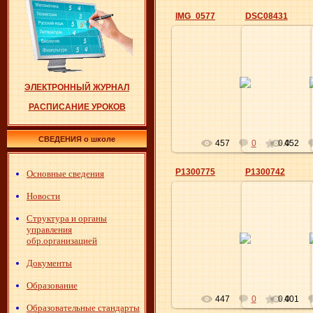
IMG_0577
DSC08431
14.05.2016
14.0
ЭЛЕКТРОННЫЙ ЖУРНАЛ
Elena
РАСПИСАНИЕ УРОКОВ
СВЕДЕНИЯ о школе
457
0
0.0
452
P1300775
P1300742
Основные сведения
Новости
Структура и органы
14.05.2016
14.0
управления
обр.организацией
Elena
Документы
Образование
447
0
0.0
401
Образовательные стандарты