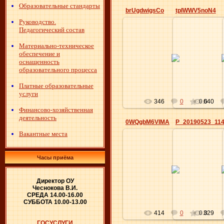
Образовательные стандарты
brUgdwigsCo
tpIWWV5noN4
Руководство.
Педагогический состав
Материально-техническое
17.06.2019
27.0
обеспечение и
оснащенность
Elena
образовательного процесса
Платные образовательные
услуги
346
0
0.0
640
Финансово-хозяйственная
деятельность
0WQgbM6VIMA
P_20190523_11
Вакантные места
Часы приёма
27.05.2019
27.0
Elena
Директор ОУ
Чеснокова В.И.
СРЕДА 14.00-16.00
СУББОТА 10.00-13.00
414
0
0.0
329
ГОСУСЛУГИ