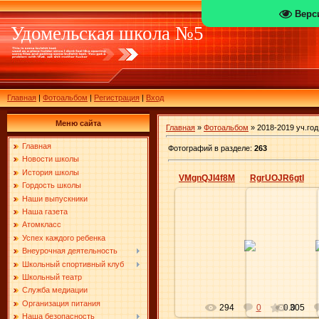
Верс
Удомельская школа №5
Главная
|
Фотоальбом
|
Регистрация
|
Вход
Меню сайта
Главная
»
Фотоальбом
» 2018-2019 уч.год
Главная
Фотографий в разделе
:
263
Новости школы
История школы
VMgnQJI4f8M
RgrUOJR6gtI
Гордость школы
Наши выпускники
Наша газета
Атомкласс
09.08.2019
09.0
Успех каждого ребенка
Внеурочная деятельность
Elena
Школьный спортивный клуб
Школьный театр
Служба медиации
Организация питания
294
0
0.0
305
Наша безопасность