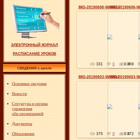
IMG-20190606-WA0023
IMG-20190606-
17.06.2019
17.0
Elena
ЭЛЕКТРОННЫЙ ЖУРНАЛ
РАСПИСАНИЕ УРОКОВ
331
0
0.0
369
СВЕДЕНИЯ о школе
IMG-20190603-WA0011
IMG-20190603-
Основные сведения
Новости
17.06.2019
17.0
Структура и органы
управления
Elena
обр.организацией
Документы
Образование
375
0
0.0
372