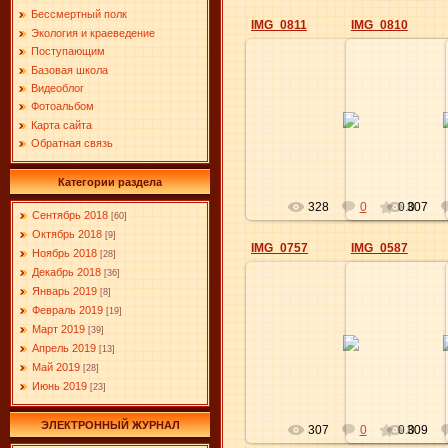
Бессмертный полк
IMG_0811
IMG_0810
Экология и краеведение
Поступающим
Базовая школа
Видеоблог
09.08.2019
09.0
Фотоальбом
Карта сайта
Elena
Обратная связь
Категории раздела
328
0
0.0
307
Сентябрь 2018
[60]
Октябрь 2018
[9]
IMG_0757
IMG_0587
Ноябрь 2018
[28]
Декабрь 2018
[36]
Январь 2019
[8]
Февраль 2019
[19]
09.08.2019
09.0
Март 2019
[39]
Апрель 2019
[13]
Elena
Май 2019
[28]
Июнь 2019
[23]
ЭЛЕКТРОННЫЙ ЖУРНАЛ
307
0
0.0
309