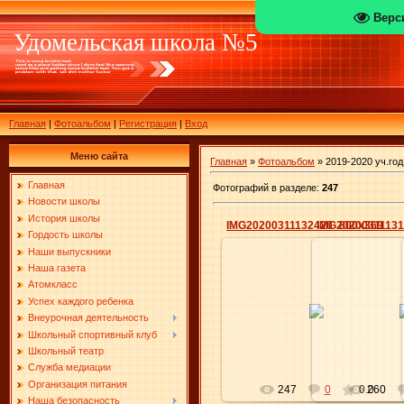
Верс
Удомельская школа №5
Главная
|
Фотоальбом
|
Регистрация
|
Вход
Меню сайта
Главная
»
Фотоальбом
» 2019-2020 уч.год
Главная
Фотографий в разделе
:
247
Новости школы
История школы
IMG20200311132420_800x369
IMG2020031113
Гордость школы
Наши выпускники
Наша газета
Атомкласс
18.03.2020
18.0
Успех каждого ребенка
Внеурочная деятельность
Elena
Школьный спортивный клуб
Школьный театр
Служба медиации
Организация питания
247
0
0.0
260
Наша безопасность