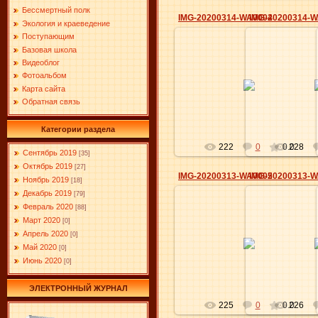
Бессмертный полк
IMG-20200314-WA0004
IMG-20200314-
Экология и краеведение
Поступающим
Базовая школа
Видеоблог
18.03.2020
18.0
Фотоальбом
Карта сайта
Elena
Обратная связь
Категории раздела
222
0
0.0
228
Сентябрь 2019
[35]
Октябрь 2019
[27]
IMG-20200313-WA0005
IMG-20200313-
Ноябрь 2019
[18]
Декабрь 2019
[79]
Февраль 2020
[88]
Март 2020
[0]
18.03.2020
18.0
Апрель 2020
[0]
Май 2020
[0]
Elena
Июнь 2020
[0]
ЭЛЕКТРОННЫЙ ЖУРНАЛ
225
0
0.0
226