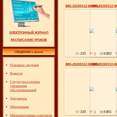
IMG-20200312-WA0012
IMG-20200312-
18.03.2020
18.0
ЭЛЕКТРОННЫЙ ЖУРНАЛ
Elena
РАСПИСАНИЕ УРОКОВ
СВЕДЕНИЯ о школе
225
0
0.0
232
IMG-20200312-WA0002
IMG-20200310-
Основные сведения
Новости
Структура и органы
18.03.2020
18.0
управления
обр.организацией
Elena
Документы
Образование
220
0
0.0
231
Образовательные стандарты