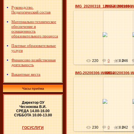
IMG_20200318_120654_800x600
IMG-20200309-
Руководство.
Педагогический состав
Материально-техническое
обеспечение и
18.03.2020
10.0
оснащенность
образовательного процесса
Elena
Платные образовательные
услуги
Финансово-хозяйственная
220
0
0.0
246
деятельность
IMG-20200306-WA0034
IMG-20200306-
Вакантные места
Часы приёма
10.03.2020
10.0
Директор ОУ
Elena
Чеснокова В.И.
СРЕДА 14.00-16.00
СУББОТА 10.00-13.00
230
0
0.0
242
ГОСУСЛУГИ