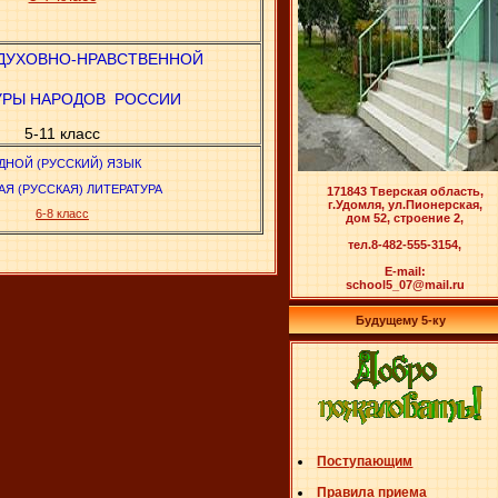
ДУХОВНО-НРАВСТВЕННОЙ
УРЫ НАРОДОВ РОССИИ
5-11 класс
ДНОЙ (РУССКИЙ) ЯЗЫК
Я (РУССКАЯ) ЛИТЕРАТУРА
171843 Тверская область,
г.Удомля, ул.Пионерская,
6-8 класс
дом 52, строение 2,
тел.8-482-555-3154,
E-mail:
school5_07@mail.ru
Будущему 5-ку
Поступающим
Правила приема