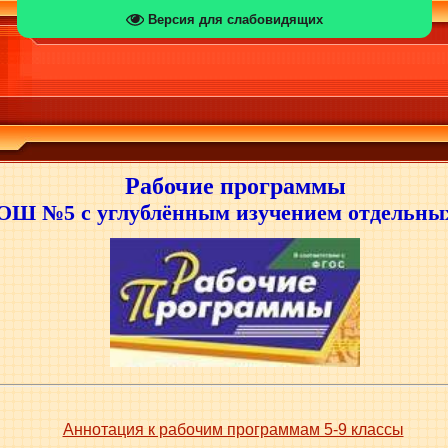
Версия для слабовидящих
Рабочие программ
ы
Ш №5 с углублённым изучением отдельных
Аннотация к рабочим программам 5-9 классы