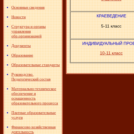
Основные сведения
КРАЕВЕДЕНИЕ
Новости
5-11 класс
Структура и органы
управления
обр.организацией
ИНДИВИДУАЛЬНЫЙ ПРО
Документы
10-11 класс
Образование
Образовательные стандарты
Руководство.
Педагогический состав
Материально-техническое
обеспечение и
оснащенность
образовательного процесса
Платные образовательные
услуги
Финансово-хозяйственная
деятельность