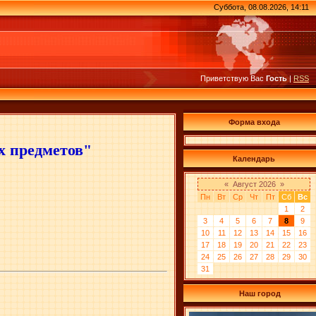
Суббота, 08.08.2026, 14:11
Приветствую Вас
Гость
|
RSS
Форма входа
 предметов"
Календарь
«
Август 2026
»
Пн
Вт
Ср
Чт
Пт
Сб
Вс
1
2
3
4
5
6
7
8
9
10
11
12
13
14
15
16
17
18
19
20
21
22
23
24
25
26
27
28
29
30
31
Наш город