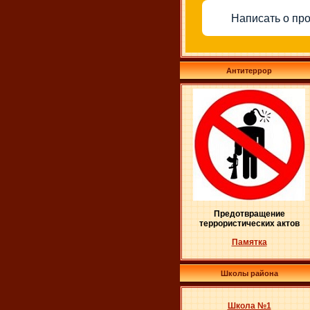
Написать о пр
Антитеррор
Предотвращение
террористических актов
Памятка
Школы района
Школа №1