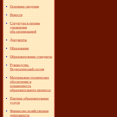
Основные сведения
Новости
Структура и органы
управления
обр.организацией
Документы
Образование
Образовательные стандарты
Руководство.
Педагогический состав
Материально-техническое
обеспечение и
оснащенность
образовательного процесса
Платные образовательные
услуги
Финансово-хозяйственная
деятельность