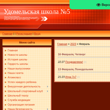
Верс
Удомельская школа №5
Главная
|
|
Регистрация
|
Вход
Меню сайта
Главная
»
2023
»
Февраль
Главная
16 Февраля, Четверг
Новости школы
История школы
22:27
Поздравляем!
(0)
Гордость школы
Наши выпускники
13 Февраля, Понедельник
Наша газета
21:23
Игра 7х7
(0)
Атомкласс
Успех каждого ребенка
Внеурочная деятельность
Школьный спортивный клуб
Школьный театр
Служба медиации
Организация питания
Наша безопасность