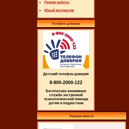
Режим работы
Юный математик
Телефон доверия
Детский телефон доверия
8-800-2000-122
Бесплатная анонимная
служба экстренной
психологической помощи
детям и подросткам
Решаем вместе