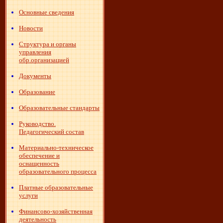
Основные сведения
Новости
Структура и органы
управления
обр.организацией
Документы
Образование
Образовательные стандарты
Руководство.
Педагогический состав
Материально-техническое
обеспечение и
оснащенность
образовательного процесса
Платные образовательные
услуги
Финансово-хозяйственная
деятельность