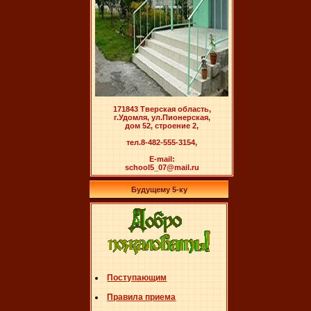
171843 Тверская область,
г.Удомля, ул.Пионерская,
дом 52, строение 2,
тел.8-482-555-3154,
E-mail:
school5_07@mail.ru
Будущему 5-ку
Поступающим
Правила приема