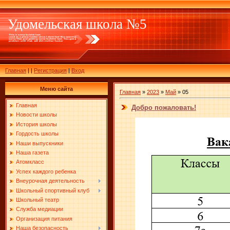
Удомельская школа №5
Главная
|
|
Регистрация
|
Вход
Меню сайта
Главная
»
2023
»
Май
»
05
Главная
Добро пожаловать!
Новости школы
История школы
Гордость школы
Наши выпускники
Наша газета
Атомкласс
Успех каждого ребенка
Внеурочная деятельность
Школьный спортивный клуб
Школьный театр
Служба медиации
Организация питания
Наша безопасность