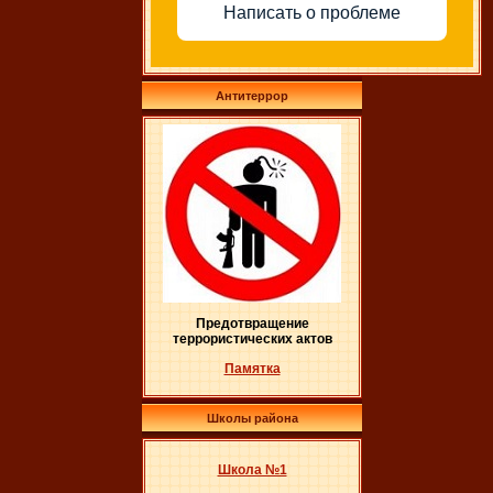
Написать о проблеме
Антитеррор
Предотвращение
террористических актов
Памятка
Школы района
Школа №1