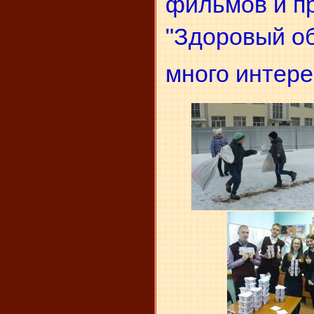
фильмов и п
"Здоровый об
много интере