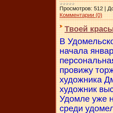
Просмотров:
512
|
Д
Комментарии (0)
Твоей крас
В Удомельск
начала январ
персональная
провижу тор
художника Д
художник выс
Удомле уже н
среди удомел