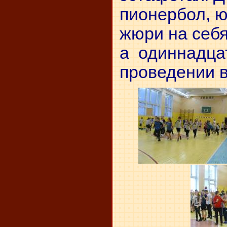
пионербол, ю
жюри на себя
а одиннадца
проведении в