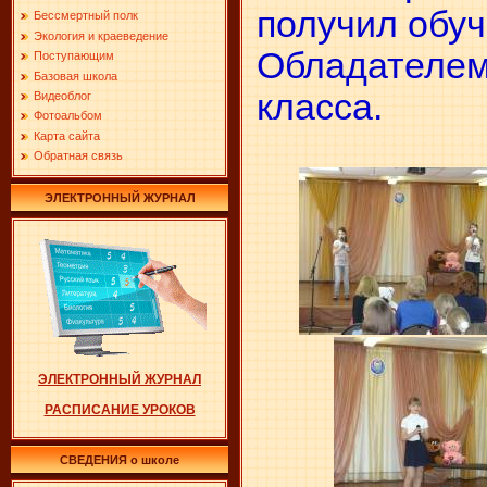
получил обуч
Бессмертный полк
Экология и краеведение
Обладателем 
Поступающим
Базовая школа
класса.
Видеоблог
Фотоальбом
Карта сайта
Обратная связь
ЭЛЕКТРОННЫЙ ЖУРНАЛ
ЭЛЕКТРОННЫЙ ЖУРНАЛ
РАСПИСАНИЕ УРОКОВ
СВЕДЕНИЯ о школе