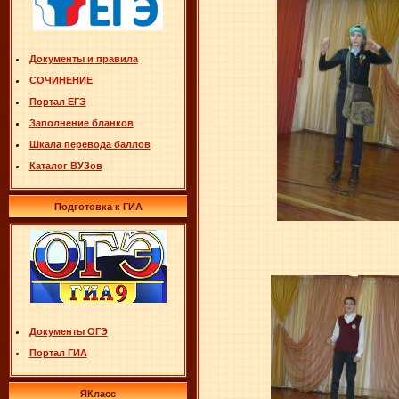
Документы и правила
СОЧИНЕНИЕ
Портал ЕГЭ
Заполнение бланков
Шкала перевода баллов
Каталог ВУЗов
Подготовка к ГИА
Документы ОГЭ
Портал ГИА
ЯКласс