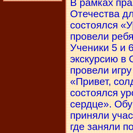
В рамках пр
Отечества д
состоялся «У
провели ребя
Ученики 5 и 
экскурсию в
провели игру
«Привет, сол
состоялся ур
сердце». Обу
приняли учас
где заняли п