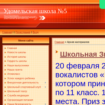
Удомельская школа №5
Главная
|
|
Регистрация
|
Вход
Меню сайта
Главная
»
Архив материалов
Главная
Школьная З
Новости школы
История школы
Гордость школы
20 февраля 2
Наши выпускники
Наша газета
вокалистов «
Атомкласс
Успех каждого ребенка
котором прин
Внеурочная деятельность
Школьный спортивный клуб
по 11 класс.
Школьный театр
Служба медиации
места. Приз 
Организация питания
Наша безопасность