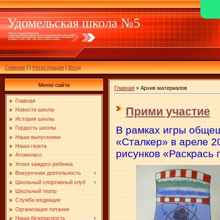
Удомельская школа №5
Главная
|
|
Регистрация
|
Вход
Меню сайта
Главная
»
Архив материалов
Главная
Прими участие
Новости школы
История школы
В рамках игры обще
Гордость школы
Наши выпускники
«Сталкер» в ареле 2
Наша газета
рисунков «Раскрась 
Атомкласс
Успех каждого ребенка
Внеурочная деятельность
Школьный спортивный клуб
Школьный театр
Служба медиации
Организация питания
Наша безопасность