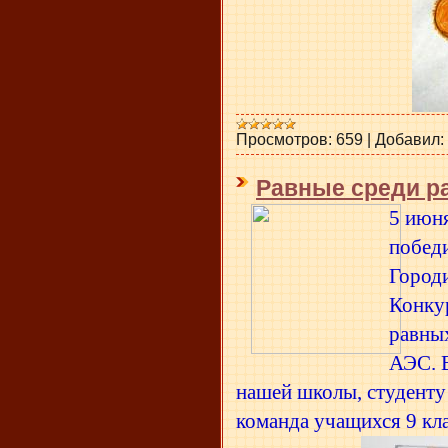
Просмотров:
659
|
Добавил:
Равные среди р
5 июн
победи
Город
Конку
равны
АЭС. 
нашей школы, студент
команда учащихся 9 кл