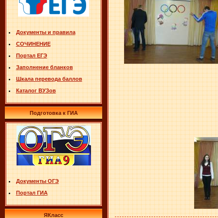
Документы и правила
СОЧИНЕНИЕ
Портал ЕГЭ
Заполнение бланков
Шкала перевода баллов
Каталог ВУЗов
Подготовка к ГИА
Документы ОГЭ
Портал ГИА
ЯКласс