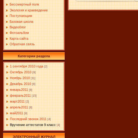
Бессмертный полк
Экология и краеведение
Поступающим
Базовая школа
Видеоблог
Фотоальбом
Карта сайта
Обратная связь
Категории раздела
1 сентября 2010 года
[2]
Октябрь 2010
[9]
Ноябрь 2010
[11]
Декабрь 2010
[6]
январь2011
[8]
февраль2011
[15]
март2011
[2]
апрель2011
[8]
май2011
[9]
Последний звонок 2011
[4]
Вручение аттестатов 9 класс
[4]
ЭЛЕКТРОННЫЙ ЖУРНАЛ