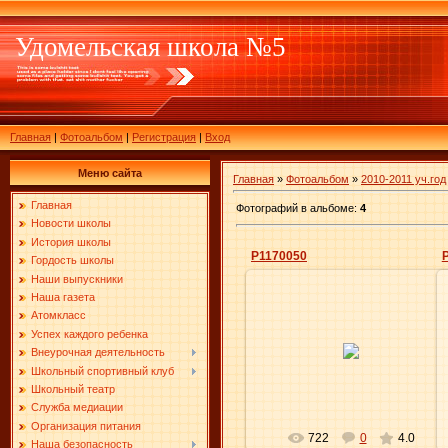
Удомельская школа №5
Главная
|
Фотоальбом
|
Регистрация
|
Вход
Меню сайта
Главная
»
Фотоальбом
»
2010-2011 уч.год
Главная
Фотографий в альбоме
:
4
Новости школы
История школы
P1170050
Гордость школы
Наши выпускники
Наша газета
Атомкласс
Успех каждого ребенка
16.06.2011
Внеурочная деятельность
Elena
Школьный спортивный клуб
Школьный театр
Служба медиации
Организация питания
722
0
4.0
Наша безопасность