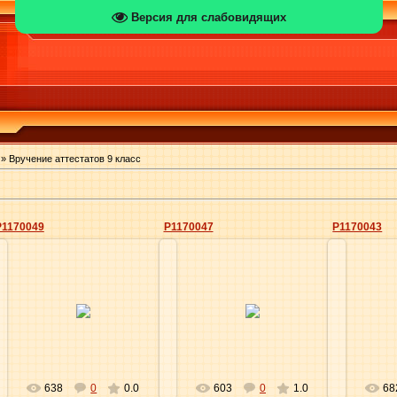
Версия для слабовидящих
» Вручение аттестатов 9 класс
P1170049
P1170047
P1170043
16.06.2011
16.06.2011
Elena
Elena
638
0
0.0
603
0
1.0
68