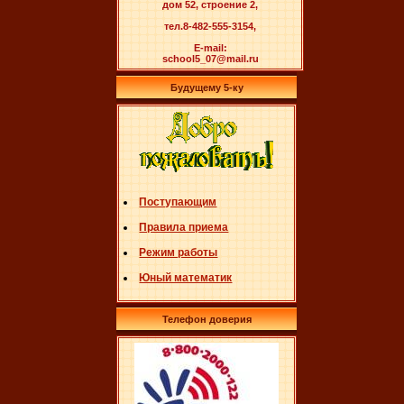
дом 52, строение 2,
тел.8-482-555-3154,
E-mail:
school5_07@mail.ru
Будущему 5-ку
Поступающим
Правила приема
Режим работы
Юный математик
Телефон доверия