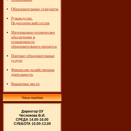
Образовательные стандарты
Руководство.
Педагогический состав
Материально-техническое
обеспечение и
оснащенность
образовательного процесса
Платные образовательные
услуги
Финансово-хозяйственная
деятельность
Вакантные места
Часы приёма
Директор ОУ
Чеснокова В.И.
СРЕДА 14.00-16.00
СУББОТА 10.00-13.00