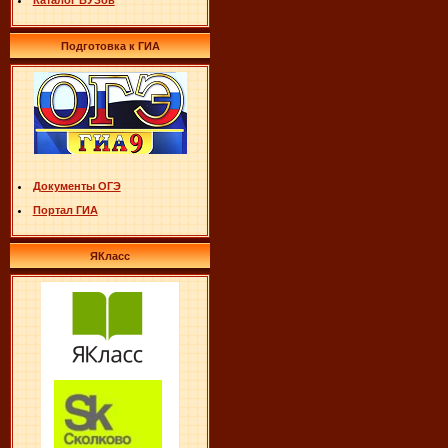
Каталог ВУЗов
Подготовка к ГИА
Документы ОГЭ
Портал ГИА
ЯКласс