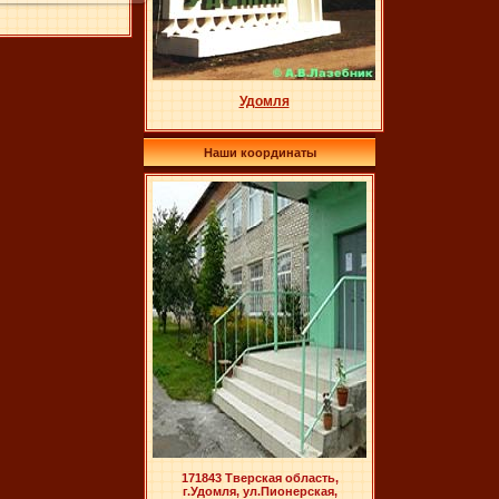
Удомля
Наши координаты
171843 Тверская область,
г.Удомля, ул.Пионерская,