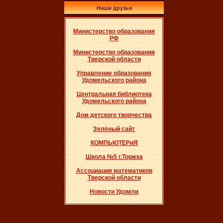
Наши друзья
Министерство образования
РФ
Министерство образования
Тверской области
Управление образования
Удомельского района
Центральная библиотека
Удомельского района
Дом детского творчества
Зелёный сайт
КОМПЬЮТЕРиЯ
Школа №5 г.Торжка
Ассоциация математиков
Тверской области
Новости Удомли