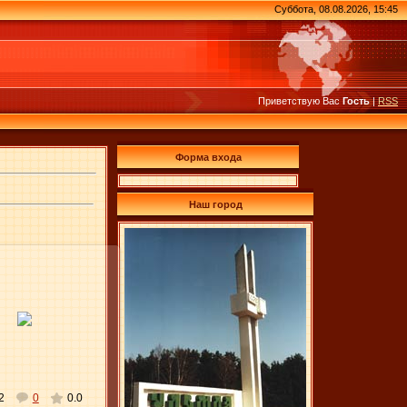
Суббота, 08.08.2026, 15:45
Приветствую Вас
Гость
|
RSS
Форма входа
Наш город
16.06.2011
Elena
2
0
0.0