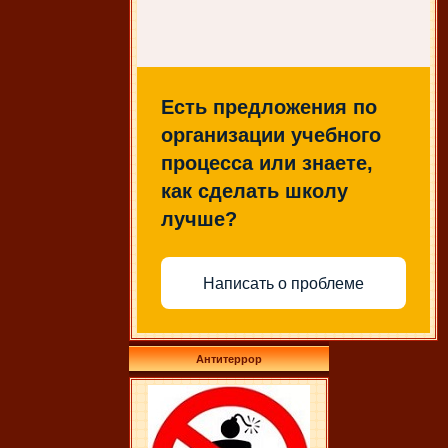
Есть предложения по
организации учебного
процесса или знаете,
как сделать школу
лучше?
Написать о проблеме
Антитеррор