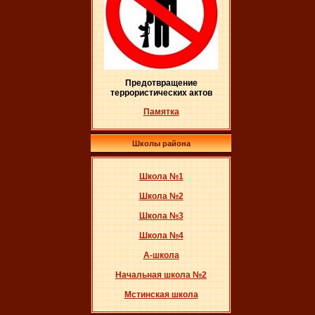
Предотвращение
террористических актов
Памятка
Школы района
Школа №1
Школа №2
Школа №3
Школа №4
А-школа
Начальная школа №2
Мстинская школа