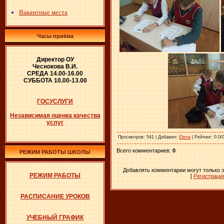
Вакантные места
Часы приёма
Директор ОУ
Чеснокова В.И.
СРЕДА 14.00-16.00
СУББОТА 10.00-13.00
ГОСУСЛУГИ
Независимая оценка качества
услуг
Просмотров
: 541 |
Добавил
:
Elena
|
Рейтинг
: 0.0/
Всего комментариев
:
0
РЕЖИМ РАБОТЫ ШКОЛЫ
Добавлять комментарии могут только 
РЕЖИМ РАБОТЫ
[
Регистраци
РАСПИСАНИЕ УРОКОВ
УЧЕБНЫЙ ГРАФИК