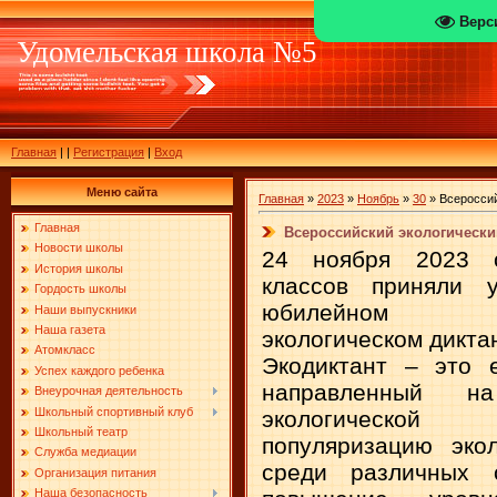
Верс
Удомельская школа №5
Главная
|
|
Регистрация
|
Вход
Меню сайта
Главная
»
2023
»
Ноябрь
»
30
» Всероссий
Главная
Всероссийский экологически
Новости школы
24 ноября 2023 
История школы
классов приняли 
Гордость школы
юбилейном Вс
Наши выпускники
Наша газета
экологическом дикта
Атомкласс
Экодиктант – это е
Успех каждого ребенка
направленный н
Внеурочная деятельность
Школьный спортивный клуб
экологическо
Школьный театр
популяризацию экол
Служба медиации
среди различных с
Организация питания
Наша безопасность