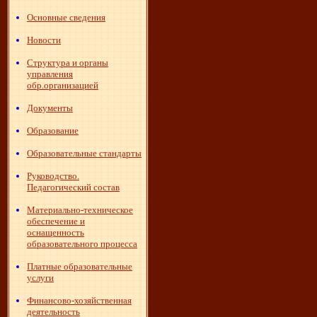
Основные сведения
Новости
Структура и органы
управления
обр.организацией
Документы
Образование
Образовательные стандарты
Руководство.
Педагогический состав
Материально-техническое
обеспечение и
оснащенность
образовательного процесса
Платные образовательные
услуги
Финансово-хозяйственная
деятельность