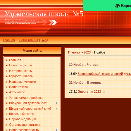
Верс
Удомельская школа №5
Главная
|
|
Регистрация
|
Вход
Меню сайта
Главная
»
2023
»
Ноябрь
Главная
30 Ноября, Четверг
Новости школы
История школы
11:59
Всероссийский экологический дикт
Гордость школы
Наши выпускники
21 Ноября, Вторник
Наша газета
13:31
Энергетик 2023
(0)
Атомкласс
Успех каждого ребенка
Внеурочная деятельность
Школьный спортивный клуб
Школьный театр
Служба медиации
Организация питания
Наша безопасность