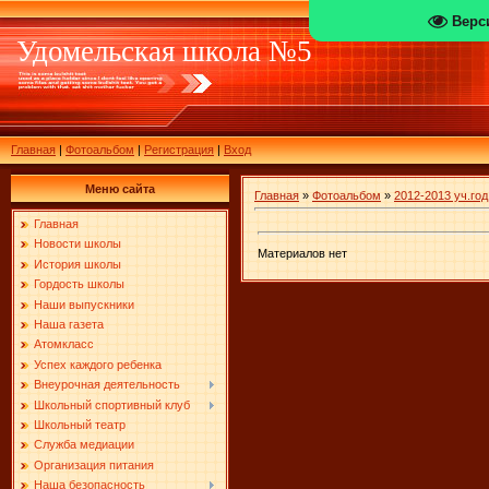
Верс
Удомельская школа №5
Главная
|
Фотоальбом
|
Регистрация
|
Вход
Меню сайта
Главная
»
Фотоальбом
»
2012-2013 уч.год
Главная
Новости школы
Материалов нет
История школы
Гордость школы
Наши выпускники
Наша газета
Атомкласс
Успех каждого ребенка
Внеурочная деятельность
Школьный спортивный клуб
Школьный театр
Служба медиации
Организация питания
Наша безопасность