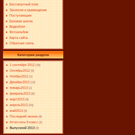
Бессмертный полк
Экология и краеведение
Поступающим
Базовая школа
Видеоблог
Фотоальбом
Карта сайта
Обратная связь
Категории раздела
1 сентября 2012
[16]
Октябрь2012
[5]
Ноябрь2012
[1]
Декабрь2012
[13]
январь2013
[1]
февраль2013
[8]
март2013
[9]
апрель2013
[20]
май2013
[5]
Последний звонок
[9]
Аттестаты 9 класс
[2]
Выпускной 2013
[0]