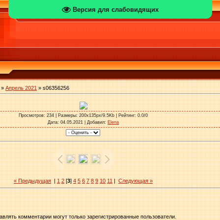
Версия для слабовидящих
»
Апрель 2021
» s06356256
Просмотров
: 234 |
Размеры
: 200x135px/9.5Kb |
Рейтинг
: 0.0/0
Дата
: 04.05.2021 |
Добавил
:
Elena
« Предыдущая
|
1
2
[
3
]
4
5
6
7
8
9
10
11
|
Следующая »
авлять комментарии могут только зарегистрированные пользователи.