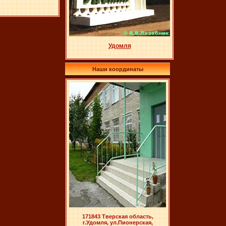
Удомля
Наши координаты
171843 Тверская область,
г.Удомля, ул.Пионерская,