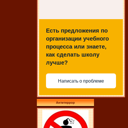
Есть предложения по
организации учебного
процесса или знаете,
как сделать школу
лучше?
Написать о проблеме
Антитеррор