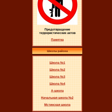
Предотвращение
террористических актов
Памятка
Школы района
Школа №1
Школа №2
Школа №3
Школа №4
А-школа
Начальная школа №2
Мстинская школа