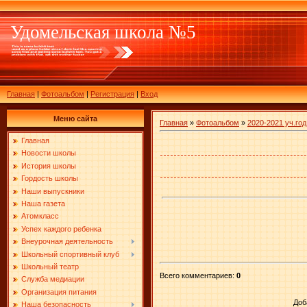
Удомельская школа №5
Главная
|
Фотоальбом
|
Регистрация
|
Вход
Меню сайта
Главная
»
Фотоальбом
»
2020-2021 уч.год
Главная
Новости школы
История школы
Гордость школы
Наши выпускники
Наша газета
Атомкласс
Успех каждого ребенка
Внеурочная деятельность
Школьный спортивный клуб
Школьный театр
Всего комментариев
:
0
Служба медиации
Организация питания
Доб
Наша безопасность