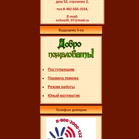
дом 52, строение 2,
тел.8-482-555-3154,
E-mail:
school5_07@mail.ru
Будущему 5-ку
Поступающим
Правила приема
Режим работы
Юный математик
Телефон доверия