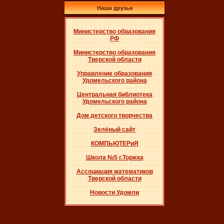
Наши друзья
Министерство образования
РФ
Министерство образования
Тверской области
Управление образования
Удомельского района
Центральная библиотека
Удомельского района
Дом детского творчества
Зелёный сайт
КОМПЬЮТЕРиЯ
Школа №5 г.Торжка
Ассоциация математиков
Тверской области
Новости Удомли