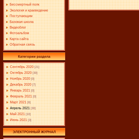
Бессмертный полк
Экология и краеведение
Поступающим
Базовая школа
Видеоблог
Фотоальбом
Карта сайта
Обратная связь
Категории раздела
Сентябрь 2020
[21]
Октябрь 2020
[30]
Ноябрь 2020
[0]
Декабрь 2020
[7]
Январь 2021
[0]
Февраль 2021
[0]
Март 2021
[6]
Апрель 2021
[30]
Май 2021
[10]
Июнь 2021
[3]
ЭЛЕКТРОННЫЙ ЖУРНАЛ