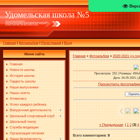
Верс
Удомельская школа №5
Главная
|
Фотоальбом
|
Регистрация
|
Вход
Меню сайта
Главная
»
Фотоальбом
»
2020-2021 уч.год
Главная
Новости школы
Просмотров
: 252 |
Размеры
: 450x
История школы
Дата
: 04.05.2021 |
Гордость школы
Просмотреть фотографию
Наши выпускники
Наша газета
Атомкласс
Успех каждого ребенка
Внеурочная деятельность
Школьный спортивный клуб
Школьный театр
« Предыдущая
|
1
2
[
3
]
4
Служба медиации
Организация питания
Всего комментариев
:
0
Наша безопасность