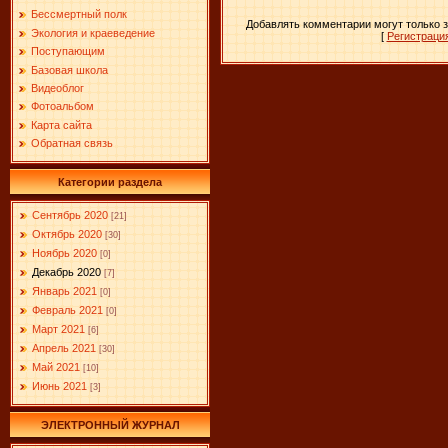
Бессмертный полк
Добавлять комментарии могут только 
Экология и краеведение
[
Регистраци
Поступающим
Базовая школа
Видеоблог
Фотоальбом
Карта сайта
Обратная связь
Категории раздела
Сентябрь 2020
[21]
Октябрь 2020
[30]
Ноябрь 2020
[0]
Декабрь 2020
[7]
Январь 2021
[0]
Февраль 2021
[0]
Март 2021
[6]
Апрель 2021
[30]
Май 2021
[10]
Июнь 2021
[3]
ЭЛЕКТРОННЫЙ ЖУРНАЛ