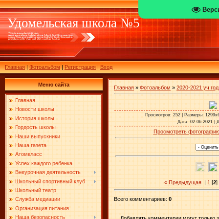
Верс
Удомельская школа №5
Главная
|
Фотоальбом
|
Регистрация
|
Вход
Меню сайта
Главная
»
Фотоальбом
»
2020-2021 уч.год
Главная
Новости школы
Просмотров
: 252 |
Размеры
: 1299x
История школы
Дата
: 02.06.2021 |
Гордость школы
Просмотреть фотографию
Наши выпускники
Наша газета
Атомкласс
Успех каждого ребенка
Внеурочная деятельность
Школьный спортивный клуб
« Предыдущая
|
1
[
2
]
Школьный театр
Служба медиации
Всего комментариев
:
0
Организация питания
Наша безопасность
Добавлять комментарии могут только 