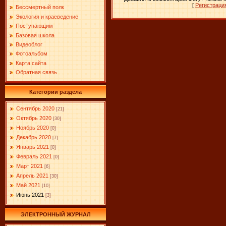
[
Регистраци
Бессмертный полк
Экология и краеведение
Поступающим
Базовая школа
Видеоблог
Фотоальбом
Карта сайта
Обратная связь
Категории раздела
Сентябрь 2020
[21]
Октябрь 2020
[30]
Ноябрь 2020
[0]
Декабрь 2020
[7]
Январь 2021
[0]
Февраль 2021
[0]
Март 2021
[6]
Апрель 2021
[30]
Май 2021
[10]
Июнь 2021
[3]
ЭЛЕКТРОННЫЙ ЖУРНАЛ