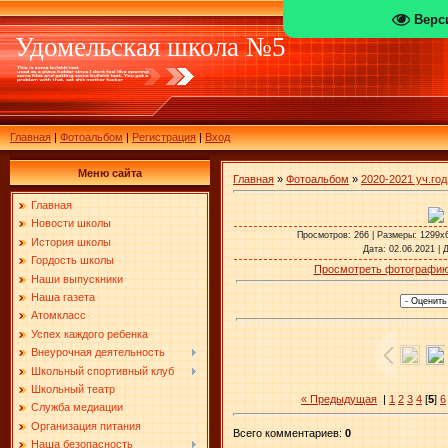
Верс
Удомельская школа №5
Главная
|
Фотоальбом
|
Регистрация
|
Вход
Меню сайта
Главная
»
Фотоальбом
»
2020-2021 уч.год
Главная
Новости школы
Просмотров
: 266 |
Размеры
: 1299x
История школы
Дата
: 02.06.2021 |
Гордость школы
Просмотреть фотографию
Наши выпускники
Наша газета
Атомкласс
Успех каждого ребенка
Внеурочная деятельность
Школьный спортивный клуб
Школьный театр
« Предыдущая
|
1
2
3
4
[
5
]
6
Служба медиации
Организация питания
Всего комментариев
:
0
Наша безопасность