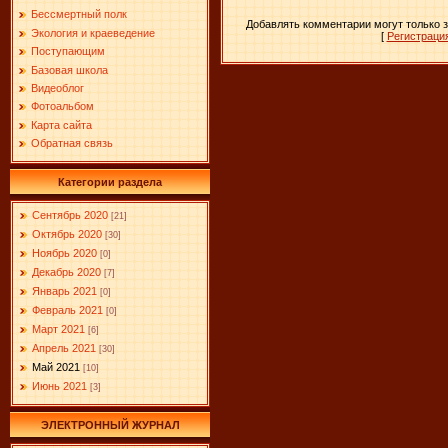
Бессмертный полк
Добавлять комментарии могут только 
Экология и краеведение
[
Регистраци
Поступающим
Базовая школа
Видеоблог
Фотоальбом
Карта сайта
Обратная связь
Категории раздела
Сентябрь 2020
[21]
Октябрь 2020
[30]
Ноябрь 2020
[0]
Декабрь 2020
[7]
Январь 2021
[0]
Февраль 2021
[0]
Март 2021
[6]
Апрель 2021
[30]
Май 2021
[10]
Июнь 2021
[3]
ЭЛЕКТРОННЫЙ ЖУРНАЛ