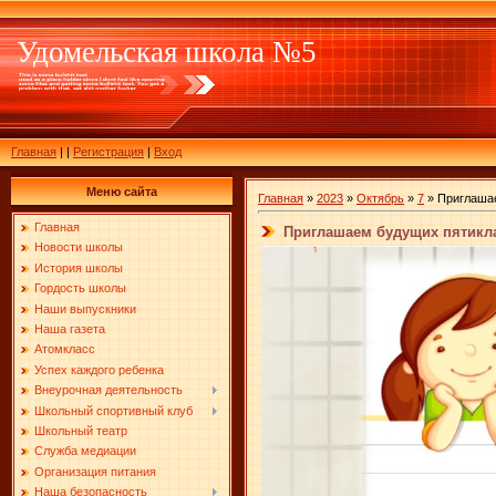
Удомельская школа №5
Главная
|
|
Регистрация
|
Вход
Меню сайта
Главная
»
2023
»
Октябрь
»
7
» Приглаша
Главная
Приглашаем будущих пятикл
Новости школы
История школы
Гордость школы
Наши выпускники
Наша газета
Атомкласс
Успех каждого ребенка
Внеурочная деятельность
Школьный спортивный клуб
Школьный театр
Служба медиации
Организация питания
Наша безопасность