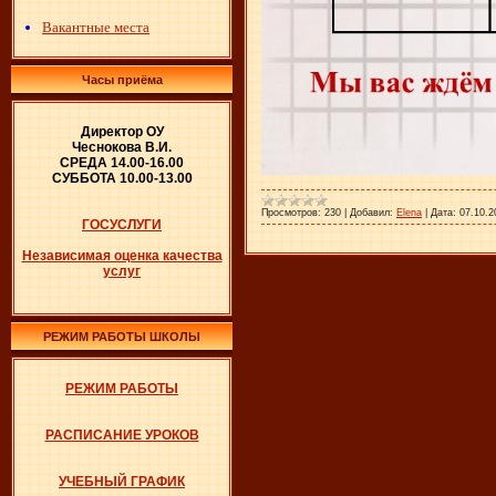
Вакантные места
Часы приёма
Директор ОУ
Чеснокова В.И.
СРЕДА 14.00-16.00
СУББОТА 10.00-13.00
Просмотров:
230
|
Добавил:
Elena
|
Дата:
07.10.2
ГОСУСЛУГИ
Независимая оценка качества
услуг
РЕЖИМ РАБОТЫ ШКОЛЫ
РЕЖИМ РАБОТЫ
РАСПИСАНИЕ УРОКОВ
УЧЕБНЫЙ ГРАФИК