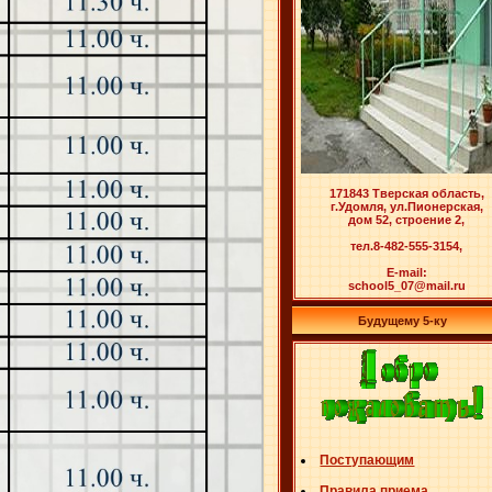
171843 Тверская область,
г.Удомля, ул.Пионерская,
дом 52, строение 2,
тел.8-482-555-3154,
E-mail:
school5_07@mail.ru
Будущему 5-ку
Поступающим
Правила приема