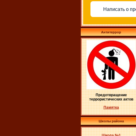
Написать о п
Антитеррор
Предотвращение
террористических актов
Памятка
Школы района
Школа №1