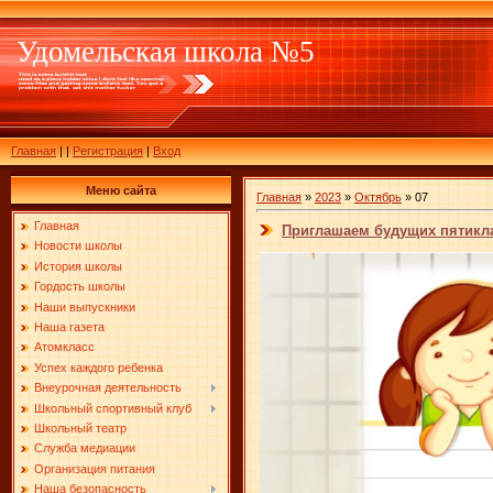
Удомельская школа №5
Главная
|
|
Регистрация
|
Вход
Меню сайта
Главная
»
2023
»
Октябрь
»
07
Главная
Приглашаем будущих пятикл
Новости школы
История школы
Гордость школы
Наши выпускники
Наша газета
Атомкласс
Успех каждого ребенка
Внеурочная деятельность
Школьный спортивный клуб
Школьный театр
Служба медиации
Организация питания
Наша безопасность