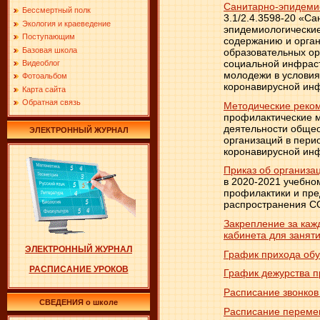
Санитарно-эпидеми
Бессмертный полк
3.1/2.4.3598-20 «Са
Экология и краеведение
эпидемиологические
Поступающим
содержанию и орга
Базовая школа
образовательных ор
социальной инфраст
Видеоблог
молодежи в условия
Фотоальбом
коронавирусной ин
Карта сайта
Обратная связь
Методические реко
профилактические 
деятельности обще
ЭЛЕКТРОННЫЙ ЖУРНАЛ
организаций в пери
коронавирусной ин
Приказ об организа
в 2020-2021 учебном
профилактики и пр
распространения C
Закрепление за каж
кабинета для занят
ЭЛЕКТРОННЫЙ ЖУРНАЛ
График прихода об
РАСПИСАНИЕ УРОКОВ
График дежурства п
Расписание звонко
СВЕДЕНИЯ о школе
Расписание переме