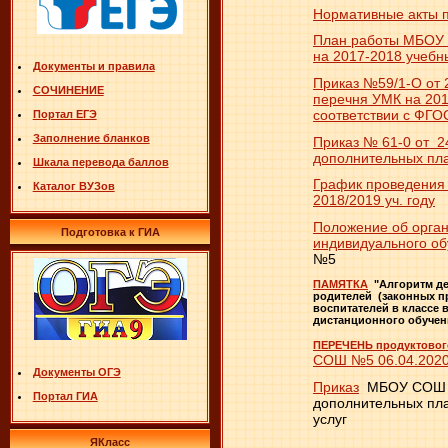
Нормативные акты п
План работы МБОУ 
на 2017-2018 учебн
Документы и правила
Приказ №59/1-О от 2
СОЧИНЕНИЕ
перечня УМК на 201
соответствии с ФГО
Портал ЕГЭ
Заполнение бланков
Приказ № 61-0 от 24
дополнительных пл
Шкала перевода баллов
График проведения
Каталог ВУЗов
2018/2019 уч. году
Положение об орга
Подготовка к ГИА
индивидуального об
№5
ПАМЯТКА
"Алгоритм де
родителей (законных пр
воспитателей в классе 
дистанционного обучен
ПЕРЕЧЕНЬ продуктового
СОШ №5 06.04.202
Документы ОГЭ
Приказ
МБОУ СОШ №
Портал ГИА
дополнительных пл
услуг
ЯКласс