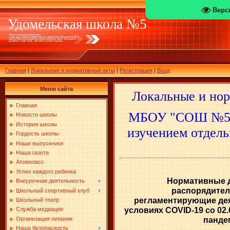
Верс
Удомельская школа №5
Главная
|
Локальные и нормативные акты
|
Регистрация
|
Вход
Меню сайта
Ло
кальные и но
Главная
МБОУ "СОШ №5 
Новости школы
История школы
изучением отдель
Гордость школы
Наши выпускники
Наша газета
Атомкласс
Успех каждого ребенка
Нормативные 
Внеурочная деятельность
распорядител
Школьный спортивный клуб
регламентирующие де
Школьный театр
условиях COVID-19 со 02.0
Служба медиации
панде
Организация питания
Наша безопасность