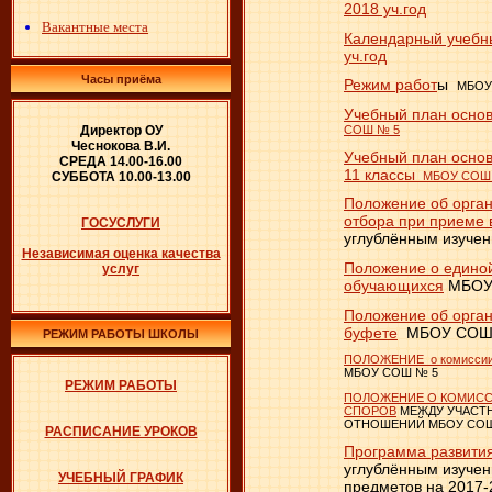
2018 уч.год
Вакантные места
Календарный учебн
уч.год
Часы приёма
Режим работ
ы
МБОУ
Учебный план основ
Директор ОУ
СОШ № 5
Чеснокова В.И.
Учебный план основ
СРЕДА 14.00-16.00
11 классы
МБОУ СОШ
СУББОТА 10.00-13.00
Положение об орган
отбора при приеме 
ГОСУСЛУГИ
углублённым изуче
Независимая оценка качества
Положение о едино
услуг
обучающихся
МБОУ 
Положение об орган
буфете
МБОУ СОШ №
РЕЖИМ РАБОТЫ ШКОЛЫ
ПОЛОЖЕНИЕ о комиссии 
МБОУ СОШ № 5
РЕЖИМ РАБОТЫ
ПОЛОЖЕНИЕ О КОМИСС
СПОРОВ
МЕЖДУ УЧАСТ
ОТНОШЕНИЙ МБОУ СО
РАСПИСАНИЕ УРОКОВ
Программа развити
углублённым изуче
УЧЕБНЫЙ ГРАФИК
предметов на 2017-