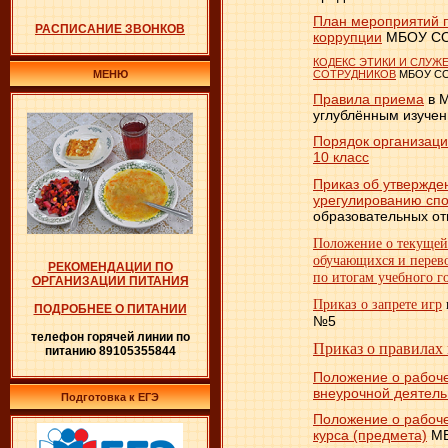
План мероприятий 
РАСПИСАНИЕ ЗВОНКОВ
коррупции
МБОУ С
КОДЕКС ЭТИКИ И СЛУЖ
СОТРУДНИКОВ
МБОУ С
МЕНЮ
Правила приема
в 
углублённым изуче
Порядок организаци
10 класс
Приказ об утвержде
урегулированию сп
образовательных 
Положение о текущей
обучающихся и перев
РЕКОМЕНДАЦИИ ПО
по итогам учебного г
ОРГАНИЗАЦИИ ПИТАНИЯ
Приказ о запрете игр
ПОДРОБНЕЕ О ПИТАНИИ
№5
телефон горячей линии по
Приказ о правилах
питанию 89105355844
Положение о рабоч
внеурочной деятель
Подготовка к ЕГЭ
Положение о рабоч
курса (предмета)
МБ