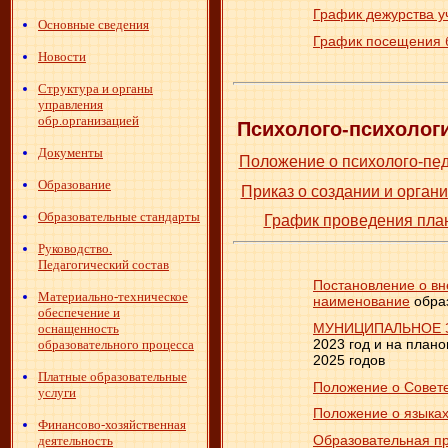
График дежурства у
Основные сведения
График посещения
Новости
Структура и органы
управления
обр.организацией
Психолого-психолог
Документы
Положение о психолого-пе
Образование
Приказ о создании и орган
Образовательные стандарты
График проведения пла
Руководство.
Педагогический состав
Постановление о вн
Материально-техническое
наименование
обра
обеспечение и
МУНИЦИПАЛЬНОЕ 
оснащенность
2023 год и на план
образовательного процесса
2025 годов
Платные образовательные
Положение о Совет
услуги
Положение о языка
Финансово-хозяйственная
Образовательная пр
деятельность